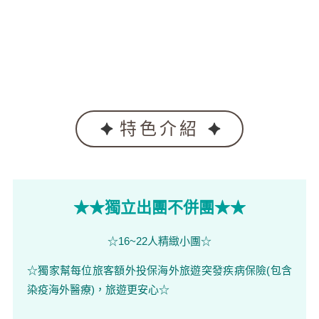
特色介紹
★★獨立出團不併團★★
☆16~22人精緻小團☆
☆獨家幫每位旅客額外投保海外旅遊突發疾病保險(包含
染疫海外醫療)，旅遊更安心☆