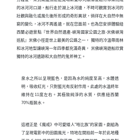
由國家公園專業導遊帶領下展開約需 2.5 小時的驚奇冰川探
索之旅 GLACIER EXPLORERS，可近距離觀賞到紐西蘭最
大的塔斯曼冰河。步行於國家公園內 ALPINE WALK 約 30
分鐘後，來到湖邊搭船遊覽塔斯曼冰河崩落後融化聚集而成
的冰河河口湖，船行走於湖上冰河邊，不時可觀賞到冰河的
壯觀與融化或風化後所形成的奇形異狀，徜徉在大自然中無
窮的變化，冰河不再遙遠，就在您面前。也為您安排體驗紐
西蘭必遊景點『世界自然遺產-峽灣國家公園之旅-米佛峽灣
巡航』米佛小徑是世上最美的公路之一， 獨特的冷溫帶雨林
和冰河地型讓峽灣一年四季都充滿奇異， 米佛峽灣遊船欣賞
獨特的冰河遺跡和大自然的鬼斧神工。