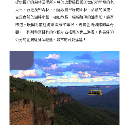
提供最好的森林浴場所。將於此體驗搭乘20世紀初開發的老
火車，行經茂密森林，沿途收覽翠綠的山林、清澈的溪流、
古意盎然的湖畔小鎮，宛如欣賞一幅幅鮮明的油畫般，饒富
味道。晚間將前往海灘區靜坐等候，觀賞企鵝列隊歸巢奇
觀，一列列整齊排列的企鵝左右搖晃的步上海灘，身長僅30
公分的企鵝從身旁經過，非常的可愛逗趣！