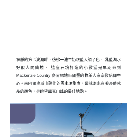
寧靜的第卡波湖畔，彷彿一池牛奶跟藍天調了色， 乳藍湖水
好似人間仙境， 這座石塊打造的小教堂是早期來到
Mackenzie Country 麥肯錫地區開墾的牧羊人家宗教信仰中
心。南阿爾卑斯山融化的雪水匯集處，造就湖水有著淡藍冰
晶的顏色，是眺望庫克山峰的最佳地點。