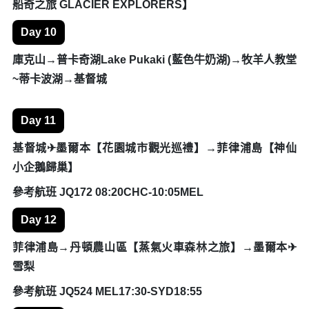
奧克蘭~羅吐魯阿【毛利原住民文化村、毛利歌舞音樂會、
毛利風味餐、愛歌頓牧場】⇀絕美藍泉秘境 (Blue Spring,
Putaruru)~紐西蘭「70%瓶裝水」來自這裡！⇀奧克蘭
Day 7
奧克蘭✈皇后鎮 (百年古董蒸汽船&沃爾特峰農莊之旅)~
SKYLINE纜車 、 全球10大景觀餐廳自助餐
參考航班 JQ295 AKL08:15-ZQN10:10
Day 8
皇后鎮⇀箭鎮(歷史老街淘金小鎮) →峽灣國家公園區(世界
文化遺產)~米佛峽灣遊船海上巡航→第阿納~活性鐘乳石
洞、螢火蟲生態之旅
Day 9