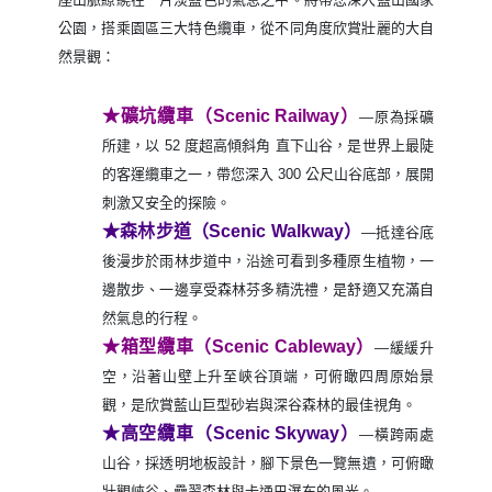
公園，搭乘園區三大特色纜車，從不同角度欣賞壯麗的大自
然景觀：
★礦坑纜車（Scenic Railway）
―原為採礦
所建，以 52 度超高傾斜角 直下山谷，是世界上最陡
的客運纜車之一，帶您深入 300 公尺山谷底部，展開
刺激又安全的探險。
★森林步道（Scenic Walkway）
―抵達谷底
後漫步於雨林步道中，沿途可看到多種原生植物，一
邊散步、一邊享受森林芬多精洗禮，是舒適又充滿自
然氣息的行程。
★箱型纜車（Scenic Cableway）
―緩緩升
空，沿著山壁上升至峽谷頂端，可俯瞰四周原始景
觀，是欣賞藍山巨型砂岩與深谷森林的最佳視角。
★高空纜車（Scenic Skyway）
―橫跨兩處
山谷，採透明地板設計，腳下景色一覽無遺，可俯瞰
壯觀峽谷、疊翠森林與卡通巴瀑布的風光。