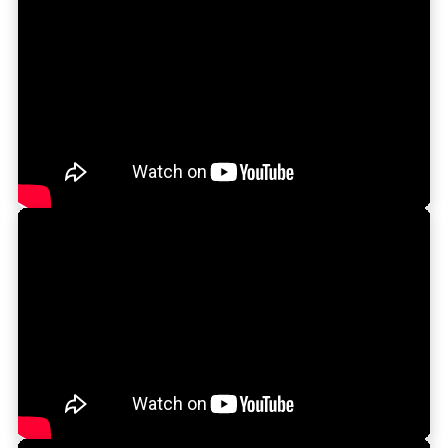
了呈現電影中的田園風光，特地在開拍前一年於此地種
下約 5,000 坪的蔬菜與花園。正式開拍時，無論是製
作團隊、演員還是工作人員，看到眼前被精心打造出的
美景，都深受震撼與感動。
行程影片