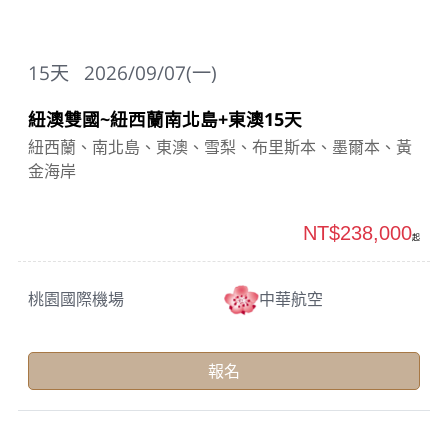
15
天
2026/09/07(一)
紐澳雙國~紐西蘭南北島+東澳15天
紐西蘭、南北島、東澳、雪梨、布里斯本、墨爾本、黃
金海岸
NT$238,000
起
桃園國際機場
中華航空
報名