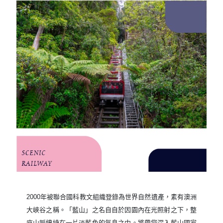
2000年被聯合國科教文組織登錄為世界自然遺產，素有澳洲
大峽谷之稱。「藍山」之名自自於因園內在光照射之下，整
座山脈繚繞在一片淡藍色的氣息之中。將帶您深入藍山國家