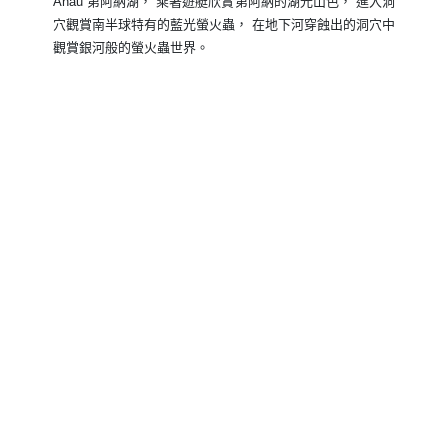
Anau 第阿納湖， 乘著遊艇欣賞第阿納的湖光山色， 進入洞
穴觀賞南半球特有的藍光螢火蟲， 在地下河穿蝕出的洞穴中
觀賞銀河般的螢火蟲世界。