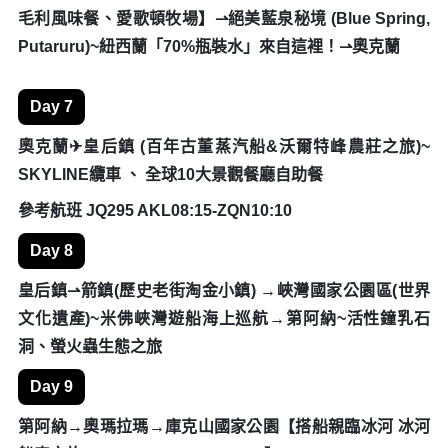
Day 2
布里斯本⇀黃金海岸【搭乘私人遊艇遊覽黃金海岸、可倫
賓野生動物園】
Day 3
黃金海岸→布里斯本(市區觀光：庫莎山&舊市政廳&喬治
王廣場&南岸公園)
Day 4
布里斯本✈奥克蘭~天空之塔Sky Tower~南半球最高建築
參考航班 JQ153 BNE11:00-AKL16:10
Day 5
奥克蘭【市區觀光】⇀瑪塔瑪塔哈比村~羅吐魯阿
Day 6