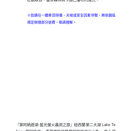
※如遇任一纜車因保養、天候或安全因素停駛，將依園區
規定辦理部分退費，敬請理解。
『第阿納遊湖-藍光螢火蟲洞之旅』紐西蘭第二大湖 Lake Te