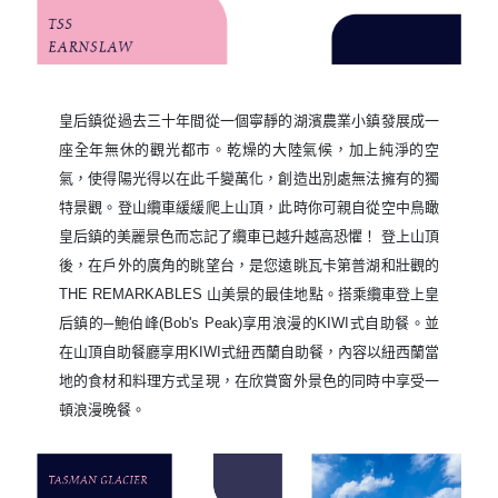
皇后鎮從過去三十年間從一個寧靜的湖濱農業小鎮發展成一
座全年無休的觀光都市。乾燥的大陸氣候，加上純淨的空
氣，使得陽光得以在此千變萬化，創造出別處無法擁有的獨
特景觀。登山纜車緩緩爬上山頂，此時你可親自從空中鳥瞰
皇后鎮的美麗景色而忘記了纜車已越升越高恐懼！ 登上山頂
後，在戶外的廣角的眺望台，是您遠眺瓦卡第普湖和壯觀的
THE REMARKABLES 山美景的最佳地點。搭乘纜車登上皇
后鎮的─鮑伯峰(Bob's Peak)享用浪漫的KIWI式自助餐。並
在山頂自助餐廳享用KIWI式紐西蘭自助餐，內容以紐西蘭當
地的食材和料理方式呈現，在欣賞窗外景色的同時中享受一
頓浪漫晚餐。