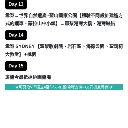
第阿納→奧瑪拉瑪→庫克山國家公園【搭船親臨冰河 冰河
船奇之旅 GLACIER EXPLORERS】
Day 10
庫克山→普卡奇湖Lake Pukaki (藍色牛奶湖)→牧羊人教堂
~蒂卡波湖→基督城
Day 11
基督城✈墨爾本【花園城市觀光巡禮】→菲律浦島【神仙
小企鵝歸巢】
參考航班 JQ172 08:20CHC-10:05MEL
Day 12
菲律浦島→丹頓農山區【蒸氣火車森林之旅】→墨爾本✈
雪梨