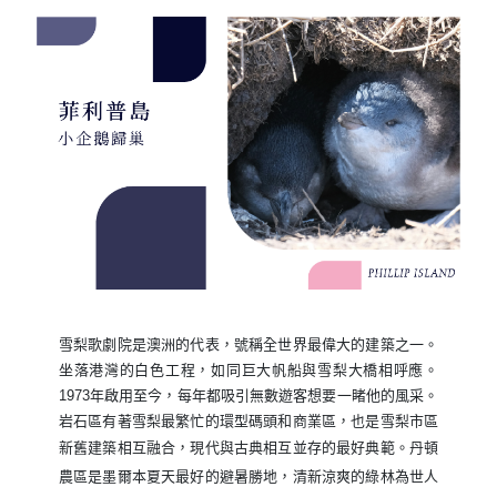
雪梨歌劇院是澳洲的代表，號稱全世界最偉大的建築之一。
坐落港灣的白色工程，如同巨大帆船與雪梨大橋相呼應。
1973年啟用至今，每年都吸引無數遊客想要一睹他的風采。
岩石區有著雪梨最繁忙的環型碼頭和商業區，也是雪梨市區
新舊建築相互融合，現代與古典相互並存的最好典範。
丹頓
農區是墨爾本夏天最好的避暑勝地，清新涼爽的綠林為世人