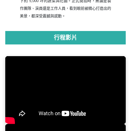
泉水之所以呈現藍色，是因為水的純度至高，水體透
明，吸收紅光，只對藍光有反射作用。此處的水溫終年
維持在11度左右。其極致純淨的水質，供應紐西蘭
70%瓶裝水。
這裡正是《魔戒》中可愛矮人"哈比族"的家園。劇組為