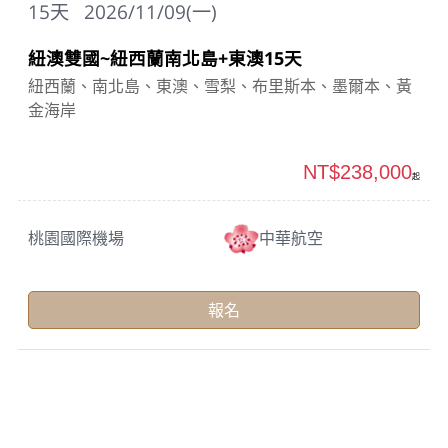
15
天
2026/11/09(一)
紐澳雙國~紐西蘭南北島+東澳15天
紐西蘭、南北島、東澳、雪梨、布里斯本、墨爾本、黃
金海岸
NT$238,000
起
桃園國際機場
中華航空
報名