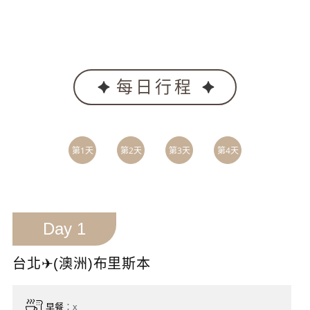
參考航班 JQ524 MEL17:30-SYD18:55
Day 13
雪梨→世界自然遺產~藍山國家公園【體驗不同設計建造方
式的纜車、蘿拉山中小鎮】→雪梨港灣大橋、港灣遊船
Day 14
雪梨 SYDNEY【雪梨歌劇院、岩石區、海德公園、聖瑪莉
大教堂】✈桃園
Day 15
班機今晨抵達桃園機場
★可另洽VIP獨立4至6人小包團(全程安排中文司機兼導遊)★