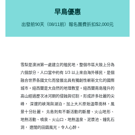
早鳥優惠
出發前90
天（08/11前）報名團費折扣$2,000元
雪梨是澳洲第一處建立的殖民地，整個市區大致上分為
六個部分，人口當中約有 1/3 以上來自海外移民，是個
融合世界各國文化而發展出具有獨創性嶄新文化的國際
城市。紐西蘭是大自然的地理教室。紐西蘭南島隆升的
高山經過歷次冰河期的侵蝕與切割，形成許多壯麗的尖
峰， 深邃的峽灣與湖泊，加上大片原始溫帶雨林，風
景十分壯麗。 北島則有不斷活動的斷層、火山地形、
地熱活動、噴泉、火山口、地熱溫泉、泥漿池、鐘乳石
洞， 遼闊的田園風光，令人心醉。