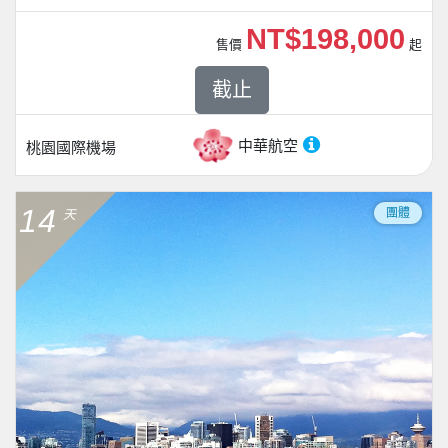
NT$198,000
售價
起
截止
中華航空
桃園國際機場
14
團體
天