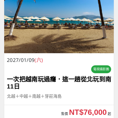
2027/01/09
(六)
電視攝影團
一次把越南玩過癮．這一趟從北玩到南
11日
北越＋中越＋南越＋芽莊海島
NT$76,000
售價
起