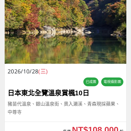
2026/10/28
(三)
已成團
電視攝影團
日本東北全覽溫泉賞楓10日
豬苗代溫泉、銀山溫泉街、奧入瀨溪、青森現採蘋果、
中尊寺
NT$108,000