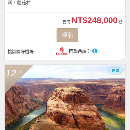
洞、蘑菇村
NT$248,000
售價
起
報名
阿聯酋航空
桃園國際機場
12
團體
天