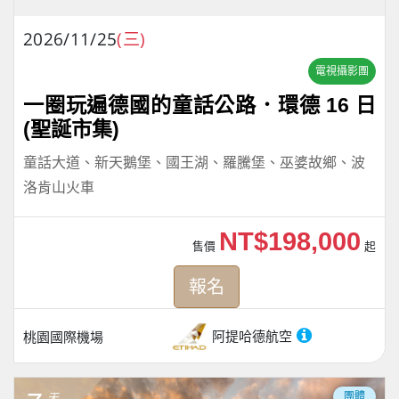
2026/11/25
(三)
電視攝影團
一圈玩遍德國的童話公路．環德 16 日
(聖誕市集)
童話大道、新天鵝堡、國王湖、羅騰堡、巫婆故鄉、波
洛肯山火車
NT$198,000
售價
起
報名
阿提哈德航空
桃園國際機場
團體
天