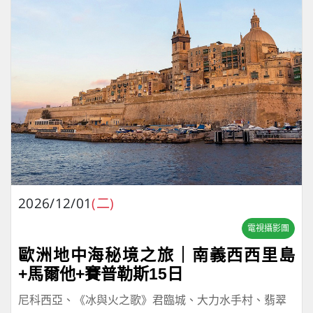
2026/12/01
(二)
電視攝影團
歐洲地中海秘境之旅｜南義西西里島
+馬爾他+賽普勒斯15日
尼科西亞、《冰與火之歌》君臨城、大力水手村、翡翠