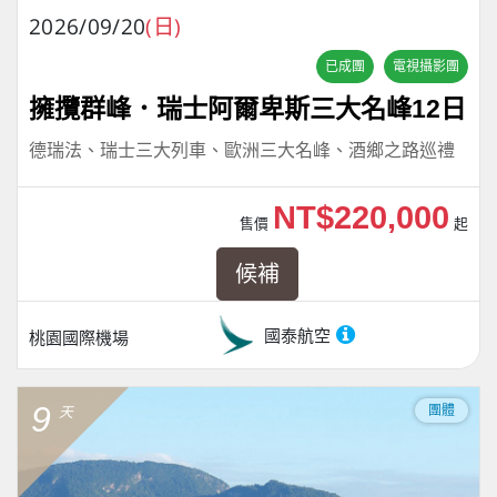
2026/09/20
(日)
已成團
電視攝影團
擁攬群峰．瑞士阿爾卑斯三大名峰12日
德瑞法、瑞士三大列車、歐洲三大名峰、酒鄉之路巡禮
NT$220,000
售價
起
候補
國泰航空
桃園國際機場
9
團體
天