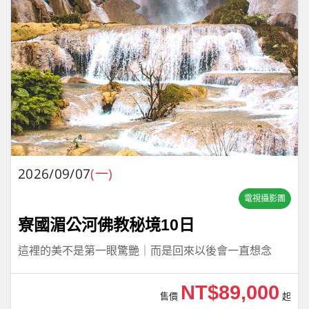
2026/09/07
(一)
電視攝影團
寮國湄公河佛教秘境10日
這裡的美不是第一眼驚艷｜而是回來以後會一直想念
NT$89,000
售價
起