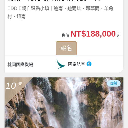
EDDIE親自踩點小鎮｜迪南、迪爾比、那慕爾、羊角
村、紐南
NT$188,000
售價
起
報名
國泰航空
桃園國際機場
10
團體
天