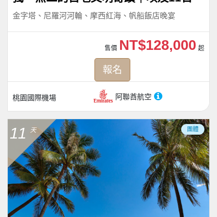
金字塔、尼羅河河輪、摩西紅海、帆船飯店晚宴
NT$128,000
售價
起
報名
阿聯酋航空
桃園國際機場
11
團體
天