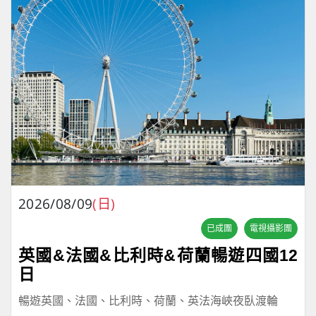
2026/08/09
(日)
已成團
電視攝影團
英國&法國&比利時&荷蘭暢遊四國12
日
暢遊英國、法國、比利時、荷蘭、英法海峽夜臥渡輪