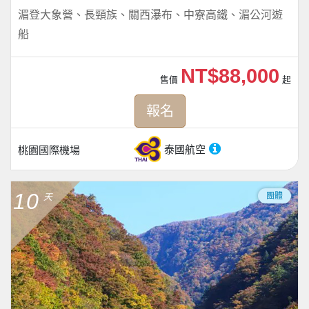
湄登大象營、長頸族、關西瀑布、中寮高鐵、湄公河遊
船
NT$88,000
售價
起
報名
泰國航空
桃園國際機場
10
團體
天