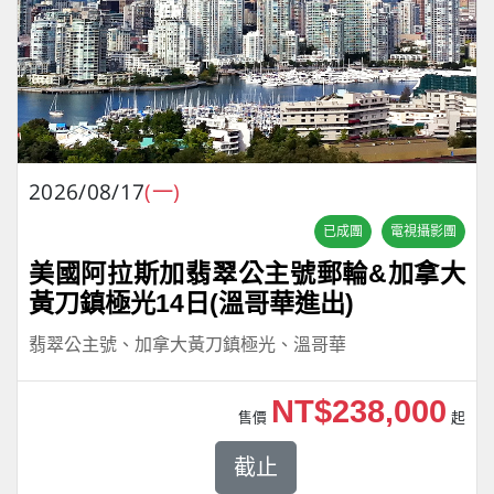
2026/08/17
(一)
已成團
電視攝影團
美國阿拉斯加翡翠公主號郵輪&加拿大
黃刀鎮極光14日(溫哥華進出)
翡翠公主號、加拿大黃刀鎮極光、溫哥華
NT$238,000
售價
起
截止