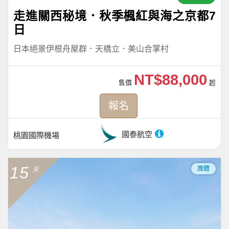
走進關西秘境．秋季楓紅與海之京都7
日
日本絕景伊根舟屋群．天橋立．美山合掌村
NT$88,000
售價
起
報名
國泰航空
桃園國際機場
15
團體
天