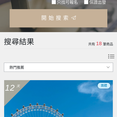
只找可報名
保證出發
開始搜索
搜尋結果
18
共有
筆商品
12
團體
天