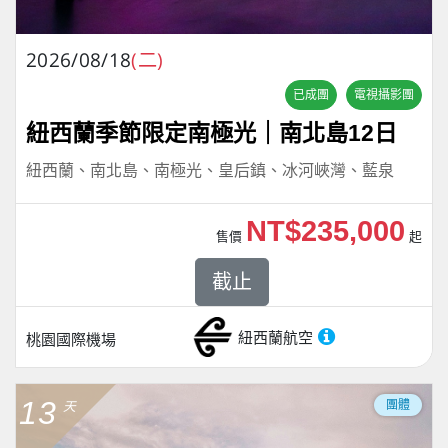
2026/08/18
(二)
已成團
電視攝影團
紐西蘭季節限定南極光｜南北島12日
紐西蘭、南北島、南極光、皇后鎮、冰河峽灣、藍泉
NT$235,000
售價
起
截止
紐西蘭航空
桃園國際機場
13
團體
天