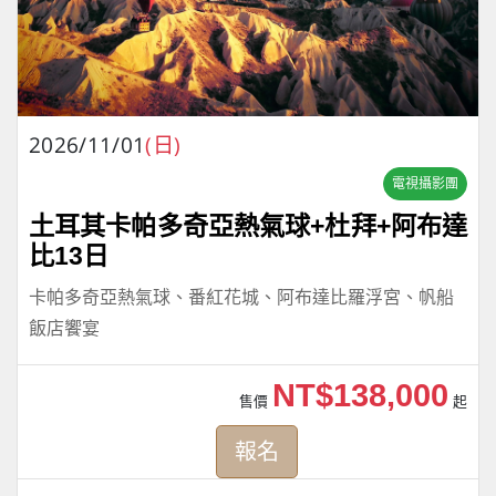
2026/11/01
(日)
電視攝影團
土耳其卡帕多奇亞熱氣球+杜拜+阿布達
比13日
卡帕多奇亞熱氣球、番紅花城、阿布達比羅浮宮、帆船
飯店饗宴
NT$138,000
售價
起
報名