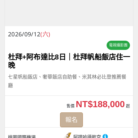
2026/09/12
(六)
電視攝影團
杜拜+阿布達比8日｜杜拜帆船飯店住一
晚
七星帆船飯店、奢華飯店自助餐、米其林必比登推薦餐
廳
NT$188,000
售價
起
報名
阿提哈德航空
桃園國際機場