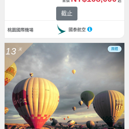
售價
起
截止
國泰航空
桃園國際機場
13
團體
天