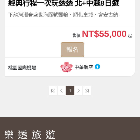
經典行程一次玩透透 北+中越8日遊
下龍灣潮奢盛世海豚號郵輪．順化皇城．會安古鎮
NT$55,000
售價
起
報名
中華航空
桃園國際機場
1