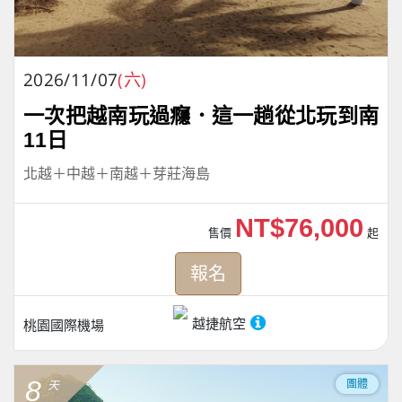
2026/11/07
(六)
一次把越南玩過癮．這一趟從北玩到南
11日
北越＋中越＋南越＋芽莊海島
NT$76,000
售價
起
報名
越捷航空
桃園國際機場
8
團體
天