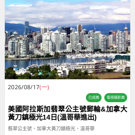
2026/08/17
(一)
已成團
電視攝影團
美國阿拉斯加翡翠公主號郵輪&加拿大
黃刀鎮極光14日(溫哥華進出)
翡翠公主號、加拿大黃刀鎮極光、溫哥華