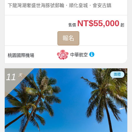
下龍灣潮奢盛世海豚號郵輪．順化皇城．會安古鎮
NT$55,000
售價
起
報名
中華航空
桃園國際機場
11
團體
天