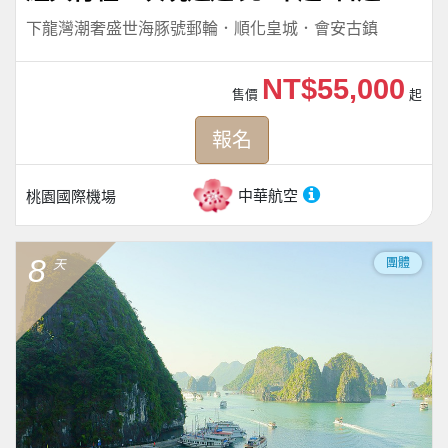
下龍灣潮奢盛世海豚號郵輪．順化皇城．會安古鎮
NT$55,000
售價
起
報名
中華航空
桃園國際機場
8
團體
天