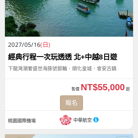
2027/05/16
(日)
經典行程一次玩透透 北+中越8日遊
下龍灣潮奢盛世海豚號郵輪．順化皇城．會安古鎮
NT$55,000
售價
起
報名
中華航空
桃園國際機場