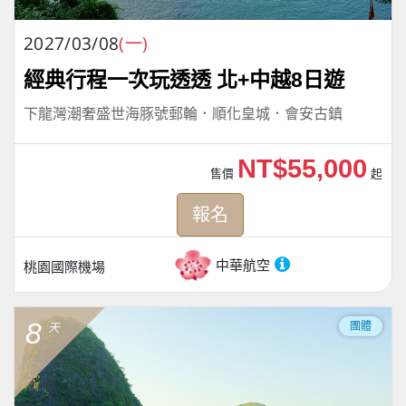
2027/03/08
(一)
經典行程一次玩透透 北+中越8日遊
下龍灣潮奢盛世海豚號郵輪．順化皇城．會安古鎮
NT$55,000
售價
起
報名
中華航空
桃園國際機場
8
團體
天