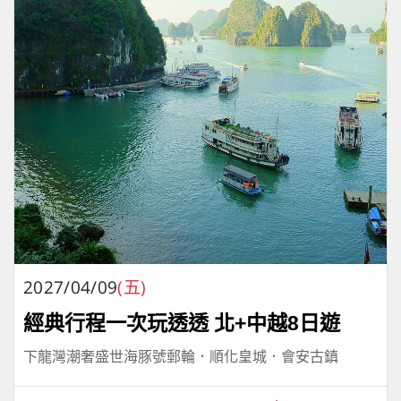
2027/04/09
(五)
經典行程一次玩透透 北+中越8日遊
下龍灣潮奢盛世海豚號郵輪．順化皇城．會安古鎮