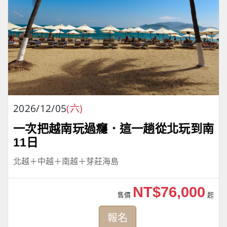
2026/12/05
(六)
一次把越南玩過癮．這一趟從北玩到南
11日
北越＋中越＋南越＋芽莊海島
NT$76,000
售價
起
報名