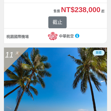
NT$238,000
售價
起
截止
中華航空
桃園國際機場
11
團體
天