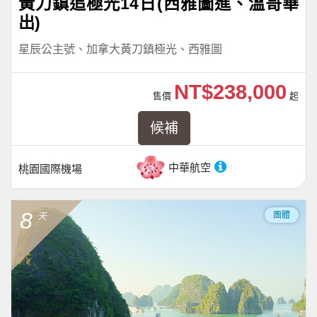
黃刀鎮追極光14日(西雅圖進、溫哥華
出)
星辰公主號、加拿大黃刀鎮極光、西雅圖
NT$238,000
售價
起
候補
中華航空
桃園國際機場
8
團體
天