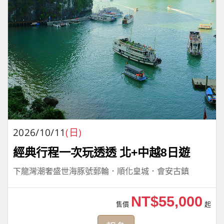
2026/10/11
(日)
經典行程一次玩透透 北+中越8日遊
下龍灣潮奢盛世海豚號郵輪．順化皇城．會安古鎮
NT$55,000
售價
起