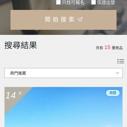
只找可報名
保證出發
開始搜索
搜尋結果
15
共有
筆商品
14
團體
天