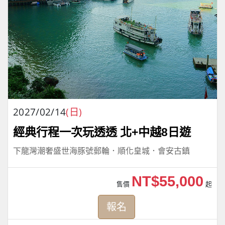
2027/02/14
(日)
經典行程一次玩透透 北+中越8日遊
下龍灣潮奢盛世海豚號郵輪．順化皇城．會安古鎮
NT$55,000
售價
起
報名