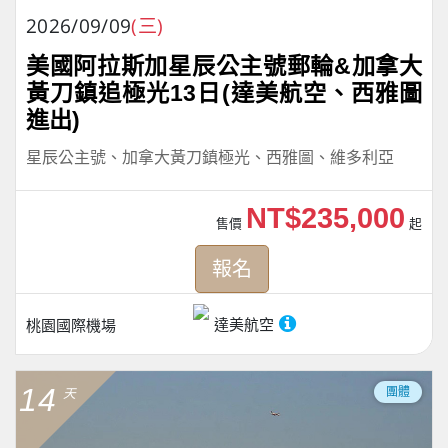
2026/09/09
(三)
美國阿拉斯加星辰公主號郵輪&加拿大
黃刀鎮追極光13日(達美航空、西雅圖
進出)
星辰公主號、加拿大黃刀鎮極光、西雅圖、維多利亞
NT$235,000
售價
起
報名
達美航空
桃園國際機場
14
團體
天