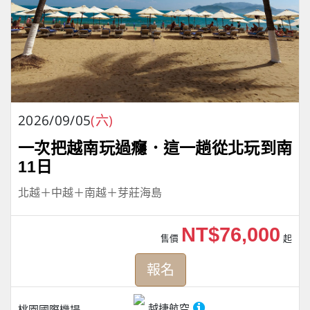
2026/09/05
(六)
一次把越南玩過癮．這一趟從北玩到南
11日
北越＋中越＋南越＋芽莊海島
NT$76,000
售價
起
報名
越捷航空
桃園國際機場