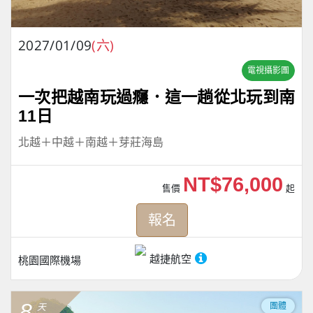
2027/01/09
(六)
電視攝影團
一次把越南玩過癮．這一趟從北玩到南
11日
北越＋中越＋南越＋芽莊海島
NT$76,000
售價
起
報名
越捷航空
桃園國際機場
8
團體
天