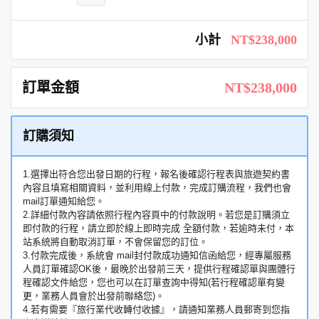
小計
NT$238,000
訂單金額
NT$238,000
訂購須知
1.選擇出符合您出發日期的行程，報名後確認行程表與旅遊契約書
內容且填寫相關資料，並利用線上付款，完成訂購流程，我們也會
mail訂單通知給您。
2.詳細付款內容請依照行程內容頁中的付款說明。若您是訂購須立
即付款的行程，請立即於線上即時完成 全額付款，若逾時未付，本
站系統將自動取消訂單，不會保留您的訂位。
3.付款完成後，系統會 mail封付款成功通知信函給您，經專屬服務
人員訂單確認OK後，最晚於出發前三天，提供行程確認單與團體行
程確認文件給您，您也可以在訂單查詢中得知(若行程確認單有變
更，業務人員會於出發前聯絡您)。
4.若有需要『旅行業代收轉付收據』，請通知業務人員郵寄到您指