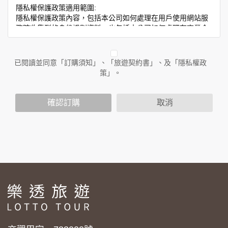
隱私權保護政策適用範圍:
隱私權保護政策內容，包括本公司如何處理在用戶使用網站服
務時收集到的身份識別資料，也包括本公司如何處理在商業合
作與本公司合作時分享的任何身份識別資料。隱私權保護政策
不適用於本公司以外的公司或網站群，與非本站所僱用或管理
人員。例如您透過本公司旗下網站上的廣告廠商連結，這些置
已閱讀並同意「訂購須知」、「旅遊契約書」、及「隱私權政
放連結的廠商也可能蒐集您個人的資料。對於您主動提供的個
策」。
人資訊，這些廣告廠商或連結網站有其個別的隱私權保護政
策，其資料處理措施不適用於本公司隱私權保護政策。
您個人在本網站上的聊天室或討論區中任意公開個人資料的行
確認訂購
取消
為，在非經加密的保護下，亦不適用於本公司隱私權保護政
策。
資料的蒐集與使用方式:
為了在本網站提供您最佳的互動性服務，可能會請您提供相關
個人的資料，其範圍如下：
本網站在您使用服務信箱、問卷調查等互動性功能時，會保留
您所提供的姓名、電子郵件地址、聯絡方式及使用時間等。
於一般瀏覽時，伺服器會自行記錄相關行徑，包括您使用連線
設備的 IP 位址、使用時間、使用的瀏覽器、瀏覽及點選資料記
錄等，做為我們增進網站服務的參考依據，此記錄為內部應
用，決不對外公布。