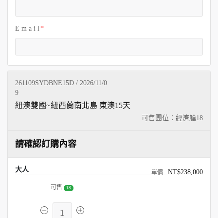
E m a i l
261109SYDBNE15D / 2026/11/0
9
紐澳雙國~紐西蘭南北島 東澳15天
可售團位：經濟艙
18
請確認訂購內容
大人
NT$238,000
可售
18
1