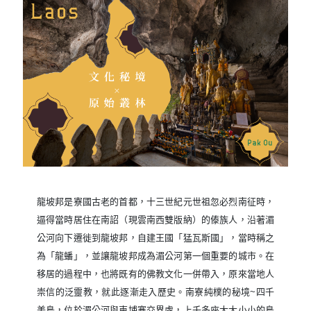
龍坡邦是寮國古老的首都，十三世紀元世祖忽必烈南征時，
逼得當時居住在南詔（現雲南西雙版納）的傣族人，沿著湄
公河向下遷徙到龍坡邦，自建王國「猛瓦斯國」，當時稱之
為「龍蟠」，並讓龍坡邦成為湄公河第一個重要的城市。在
移居的過程中，也將既有的佛教文化一併帶入，原來當地人
崇信的泛靈教，就此逐漸走入歷史。南寮純樸的秘境~四千
美島，位於湄公河與柬埔寨交界處，上千多座大大小小的島