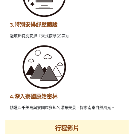
3.特別安排紓壓體驗
龍坡邦特別安排『柬式按摩(乙次)』
4.深入寮國原始密林
精選四千美島與寮國眾多知名瀑布美景，探索南寮自然風光。
行程影片