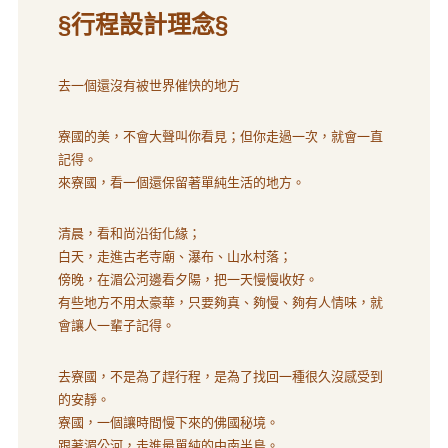
§行程設計理念§
去一個還沒有被世界催快的地方
寮國的美，不會大聲叫你看見；但你走過一次，就會一直
記得。
來寮國，看一個還保留著單純生活的地方。
清晨，看和尚沿街化緣；
白天，走進古老寺廟、瀑布、山水村落；
傍晚，在湄公河邊看夕陽，把一天慢慢收好。
有些地方不用太豪華，只要夠真、夠慢、夠有人情味，就
會讓人一輩子記得。
去寮國，不是為了趕行程，是為了找回一種很久沒感受到
的安靜。
寮國，一個讓時間慢下來的佛國秘境。
跟著湄公河，走進最單純的中南半島。