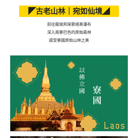
◤古老山林｜宛如仙境◢
前往龍坡邦探索絕美瀑布
深入南寮巴色的原始森林
感受寮國原始山林之美