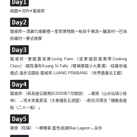
Day1
桃園✈河內✈龍坡邦
Day2
龍坡邦～清晨化緣觀禮～皇宮博物館～帕烏千佛洞～釀酒村～巴洛
紡織村～寮式按摩
Day3
龍坡邦~寮國農家樂Living Farm（或寮國廚藝教學Cooking
Class）-關西瀑布Kuang Si Falls（暱稱寮國小九寨溝）-結繩祈福
儀式-漫步法國街-龍坡邦 LUANG PRABANG （世界遺產古王都）
Day4
龍坡邦-（新高速公路預計2020年7月開放） →萬榮（山水仙境小桂
林） →塔木常風景區（大象鐘乳石洞窟） ~南松河漂流「機動長尾
船（二人一船）」
Day5
萬榮（旺陽） ～嘟嘟車-藍色潟湖Blue Lagoon→永珍