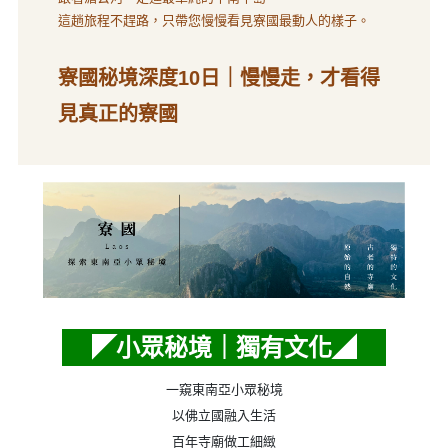
這趟旅程不趕路，只帶您慢慢看見寮國最動人的樣子。
寮國秘境深度10日｜慢慢走，才看得
見真正的寮國
◤小眾秘境｜獨有文化◢
一窺東南亞小眾秘境
以佛立國融入生活
百年寺廟做工細緻