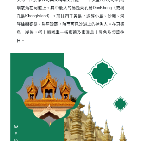
嶼散落在河道上。其中最大的島是東孔島DonKhong（或稱
孔島KhongIsland）。前往四千美島，途經小島、沙洲、河
畔棕櫚婆娑、房屋疏落，時而可見沙洲上的捕魚人。在東德
島上岸後，搭上嘟嘟車一探東德及東濶島上景色及榮華往
日。