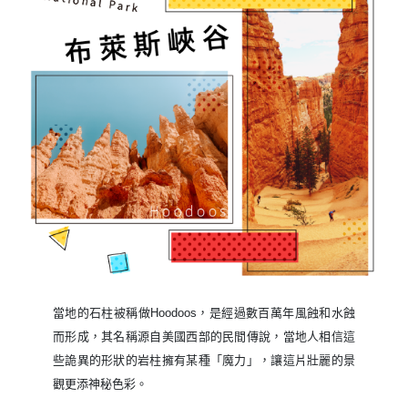
當地的石柱被稱做Hoodoos，是經過數百萬年風蝕和水蝕
而形成，其名稱源自美國西部的民間傳說，當地人相信這
些詭異的形狀的岩柱擁有某種「魔力」，讓這片壯麗的景
觀更添神秘色彩。