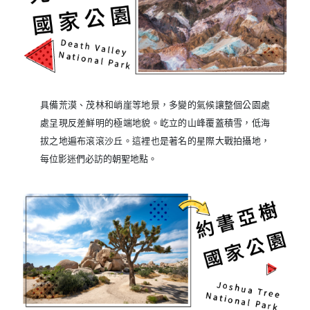
具備荒漠、茂林和峭崖等地景，多變的氣候讓整個公園處
處呈現反差鮮明的極端地貌。屹立的山峰覆蓋積雪，低海
拔之地遍布滾滾沙丘。這裡也是著名的星際大戰拍攝地，
每位影迷們必訪的朝聖地點。