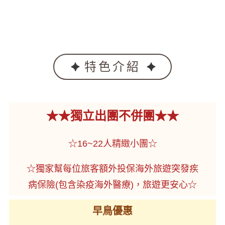
特色介紹
★★獨立出團不併團★★
☆16~22人精緻小團☆
☆獨家幫每位旅客額外投保海外旅遊突發疾
病保險(包含染疫海外醫療)，旅遊更安心☆
早鳥優惠