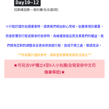
Day10~12
拉斯維加斯—洛杉磯/台北(航班)
※行程於國外如遇塞車時，請貴賓們稍加耐心等候。如塞車情形嚴重，
而會影響到行程或餐食的安排時，
為維護旅遊品質及貴賓們的權益，我
們將為您斟酌調整並妥善安排旅遊行程，造成不便之處，敬請見諒。
***所有圖片僅供參考，請依當地實際安排狀況為主***
★可另洽VIP獨立4至6人小包團(全程安排中文司
機兼導遊)★