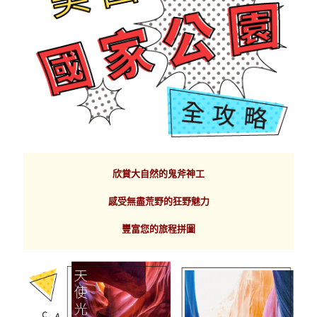
欣賞大自然的鬼斧神工
感受無盡荒野的狂野魅力
豐富您的旅程拼圖