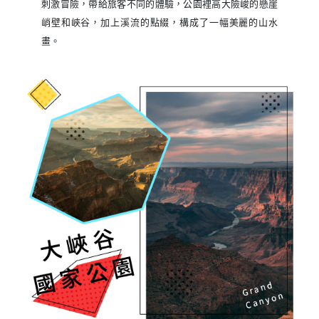
刺激冒險，帶給旅客不同的體驗，公園裡高大險峻的懸崖
峭壁和峽谷，加上溪流的點綴，構成了一幅美麗的山水
畫。