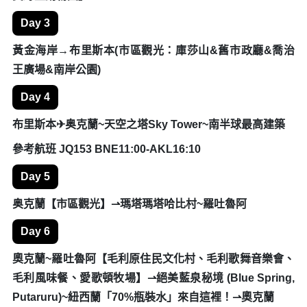
Day 3
黃金海岸→布里斯本(市區觀光：庫莎山&舊市政廳&喬治
王廣場&南岸公園)
Day 4
布里斯本✈奥克蘭~天空之塔Sky Tower~南半球最高建築
參考航班 JQ153 BNE11:00-AKL16:10
Day 5
奥克蘭【市區觀光】⇀瑪塔瑪塔哈比村~羅吐魯阿
Day 6
奧克蘭~羅吐魯阿【毛利原住民文化村、毛利歌舞音樂會、
毛利風味餐、愛歌頓牧場】⇀絕美藍泉秘境 (Blue Spring,
Putaruru)~紐西蘭「70%瓶裝水」來自這裡！⇀奧克蘭