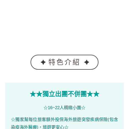
特色介紹
★★獨立出團不併團★★
☆16~22人精緻小團☆
☆獨家幫每位旅客額外投保海外旅遊突發疾病保險(包含
染疫海外醫療)，旅遊更安心☆