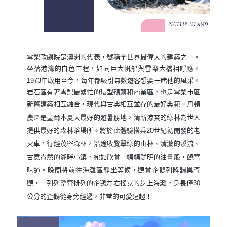
雪梨歌劇院是澳洲的代表，號稱全世界最偉大的建築之一。
坐落港灣的白色工程，如同巨大帆船與雪梨大橋相呼應。
1973年啟用至今，每年都吸引無數遊客想要一睹他的風采。
岩石區有著雪梨最繁忙的環型碼頭和商業區，也是雪梨市區
新舊建築相互融合，現代與古典相互並存的最好典範。
丹頓
農區是墨爾本夏天最好的避暑勝地，清新涼爽的綠林為世人
提供最好的森林浴場所。將於此體驗搭乘20世紀初開發的老
火車，行經茂密森林，沿途收覽翠綠的山林、清澈的溪流、
古意盎然的湖畔小鎮，宛如欣賞一幅幅鮮明的油畫般，饒富
味道。晚間將前往海灘區靜坐等候，觀賞企鵝列隊歸巢奇
觀，一列列整齊排列的企鵝左右搖晃的步上海灘，身長僅30
公分的企鵝從身旁經過，非常的可愛逗趣！