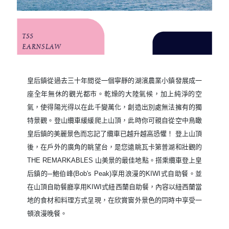
皇后鎮從過去三十年間從一個寧靜的湖濱農業小鎮發展成一
座全年無休的觀光都市。乾燥的大陸氣候，加上純淨的空
氣，使得陽光得以在此千變萬化，創造出別處無法擁有的獨
特景觀。登山纜車緩緩爬上山頂，此時你可親自從空中鳥瞰
皇后鎮的美麗景色而忘記了纜車已越升越高恐懼！ 登上山頂
後，在戶外的廣角的眺望台，是您遠眺瓦卡第普湖和壯觀的
THE REMARKABLES 山美景的最佳地點。搭乘纜車登上皇
后鎮的─鮑伯峰(Bob's Peak)享用浪漫的KIWI式自助餐。並
在山頂自助餐廳享用KIWI式紐西蘭自助餐，內容以紐西蘭當
地的食材和料理方式呈現，在欣賞窗外景色的同時中享受一
頓浪漫晚餐。