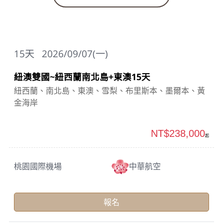
15
天
2026/09/07(一)
紐澳雙國~紐西蘭南北島+東澳15天
紐西蘭、南北島、東澳、雪梨、布里斯本、墨爾本、黃
金海岸
NT$238,000
起
桃園國際機場
中華航空
報名