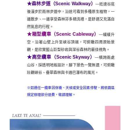
★森林步道（Scenic Walkway）
―抵達谷底
後漫步於雨林步道中，沿途可看到多種原生植物，一
邊散步、一邊享受森林芬多精洗禮，是舒適又充滿自
然氣息的行程。
★箱型纜車（Scenic Cableway）
―緩緩升
空，沿著山壁上升至峽谷頂端，可俯瞰四周原始景
觀，是欣賞藍山巨型砂岩與深谷森林的最佳視角。
★高空纜車（Scenic Skyway）
―橫跨兩處
山谷，採透明地板設計，腳下景色一覽無遺，可俯瞰
壯觀峽谷、疊翠森林與卡通巴瀑布的風光。
※如遇任一纜車因保養、天候或安全因素停駛，將依園區
規定辦理部分退費，敬請理解。