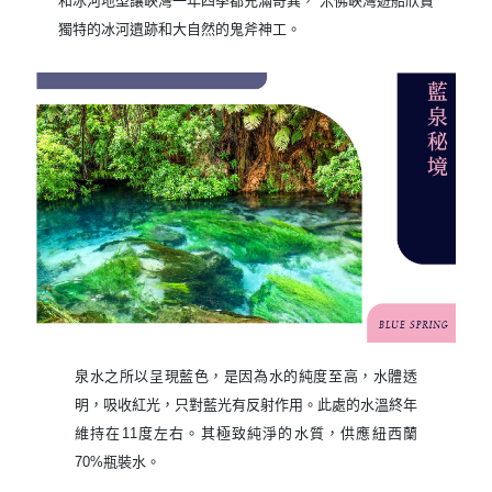
和冰河地型讓峽灣一年四季都充滿奇異， 米佛峽灣遊船欣賞
獨特的冰河遺跡和大自然的鬼斧神工。
泉水之所以呈現藍色，是因為水的純度至高，水體透
明，吸收紅光，只對藍光有反射作用。此處的水溫終年
維持在11度左右。其極致純淨的水質，供應紐西蘭
70%瓶裝水。