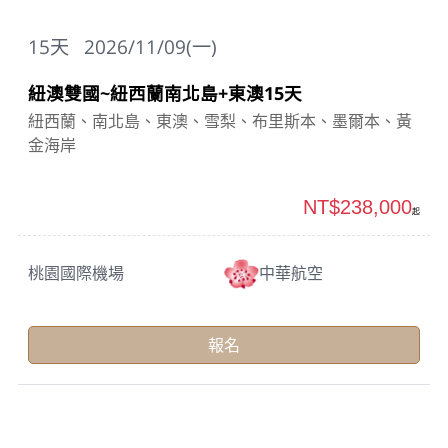
15
天
2026/11/09(一)
紐澳雙國~紐西蘭南北島+東澳15天
紐西蘭、南北島、東澳、雪梨、布里斯本、墨爾本、黃
金海岸
NT$238,000
起
桃園國際機場
中華航空
報名