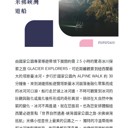
由國家公園專業導遊帶領下展開約需 2.5 小時的驚奇冰川探
索之旅 GLACIER EXPLORERS，可近距離觀賞到紐西蘭最
大的塔斯曼冰河。步行於國家公園內 ALPINE WALK 約 30
分鐘後，來到湖邊搭船遊覽塔斯曼冰河崩落後融化聚集而成
的冰河河口湖，船行走於湖上冰河邊，不時可觀賞到冰河的
壯觀與融化或風化後所形成的奇形異狀，徜徉在大自然中無
窮的變化，冰河不再遙遠，就在您面前。也為您安排體驗紐
西蘭必遊景點『世界自然遺產-峽灣國家公園之旅-米佛峽灣
巡航』米佛小徑是世上最美的公路之一， 獨特的冷溫帶雨林