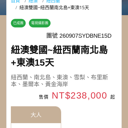
首頁
紐澳
紐西蘭
紐澳雙國~紐西蘭南北島+東澳15天
已成團
電視攝影團
團號 260907SYDBNE15D
紐澳雙國~紐西蘭南北島
+東澳15天
紐西蘭、南北島、東澳、雪梨、布里斯
本、墨爾本、黃金海岸
NT$238,000
售價
起
大人