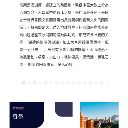
雪梨是澳洲第一處建立的殖民地，整個市區大致上分為
六個部分，人口當中約有 1/3 以上來自海外移民，是個
融合世界各國文化而發展出具有獨創性嶄新文化的國際
城市。紐西蘭是大自然的地理教室。紐西蘭南島隆升的
高山經過歷次冰河期的侵蝕與切割，形成許多壯麗的尖
峰， 深邃的峽灣與湖泊，加上大片原始溫帶雨林，風
景十分壯麗。 北島則有不斷活動的斷層、火山地形、
地熱活動、噴泉、火山口、地熱溫泉、泥漿池、鐘乳石
洞， 遼闊的田園風光，令人心醉。