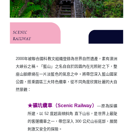
2000年被聯合國科教文組織登錄為世界自然遺產，素有澳洲
大峽谷之稱。「藍山」之名自自於因園內在光照射之下，整
座山脈繚繞在一片淡藍色的氣息之中。將帶您深入藍山國家
公園，搭乘園區三大特色纜車，從不同角度欣賞壯麗的大自
然景觀：
★礦坑纜車（Scenic Railway）
―原為採礦
所建，以 52 度超高傾斜角 直下山谷，是世界上最陡
的客運纜車之一，帶您深入 300 公尺山谷底部，展開
刺激又安全的探險。