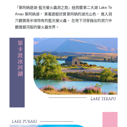
『第阿納遊湖-藍光螢火蟲洞之旅』紐西蘭第二大湖 Lake Te
Anau 第阿納湖， 乘著遊艇欣賞第阿納的湖光山色， 進入洞
穴觀賞南半球特有的藍光螢火蟲， 在地下河穿蝕出的洞穴中
觀賞銀河般的螢火蟲世界。