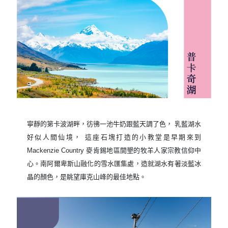
寧靜的第卡波湖畔，彷彿一池牛奶跟藍天調了色， 乳藍湖水
好似人間仙境， 這座石塊打造的小教堂是早期來到
Mackenzie Country 麥肯錫地區開墾的牧羊人家宗教信仰中
心。南阿爾卑斯山融化的雪水匯集處，造就湖水有著淡藍冰
晶的顏色，是眺望庫克山峰的最佳地點。