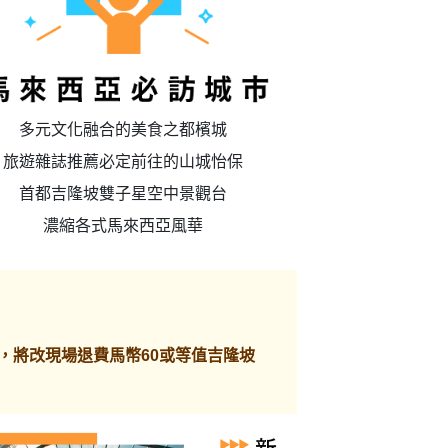
多元文化融合的美食之都檳城
旅遊雜誌推薦必定前往的山城怡保
首都吉隆坡雙子星空中景觀台
濃縮各式馬來西亞風華
，將改現場退費馬幣60或等值吉隆坡