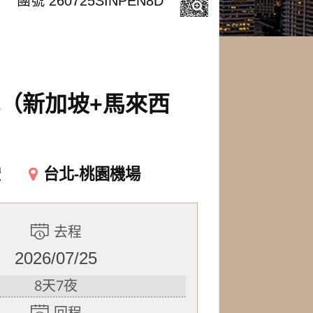
）
團號 260725SINPEN8D
（新加坡+馬來西
空
台北-桃園機場
去程
2026/07/25
8天7夜
回程