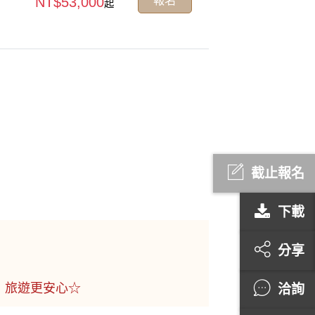
報名
NT$53,000
起
截止報名
下載
分享
洽詢
，旅遊更安心☆