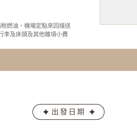
場稅燃油、機場定點來回接送
0、行李及床頭及其他雜項小費
出發日期