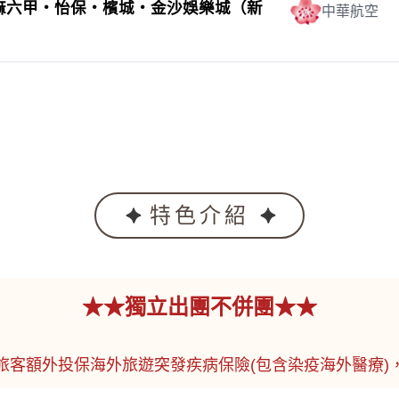
‧麻六甲‧怡保‧檳城‧金沙娛樂城（新
中華航空
特色介紹
★★獨立出團不併團★★
旅客額外投保海外旅遊突發疾病保險(包含染疫海外醫療)