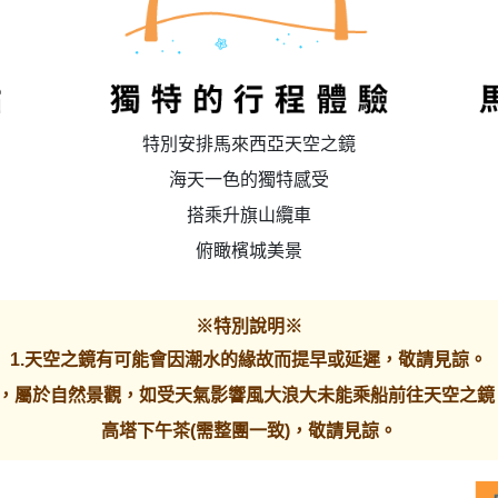
特別安排馬來西亞天空之鏡
海天一色的獨特感受
搭乘升旗山纜車
俯瞰檳城美景
※特別說明※
1.天空之鏡有可能會因潮水的緣故而提早或延遲，敬請見諒。
響，屬於自然景觀，如受天氣影響風大浪大未能乘船前往天空之鏡
高塔下午茶(需整團一致)，敬請見諒。