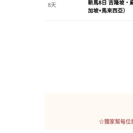
新馬8日 吉隆坡
8
天
加坡+馬來西亞）
☆獨家幫每位