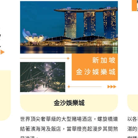
金沙娛樂城
世界頂尖奢華級的大型賭場酒店，螺旋橋連
以各
結著濱海灣及飯店，當華燈亮起漫步其間煞
湛的