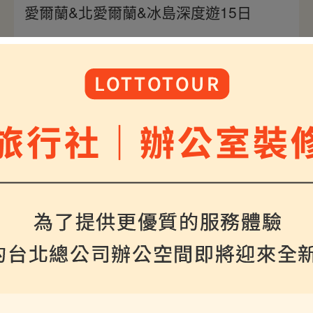
愛爾蘭&北愛爾蘭&冰島深度遊15日
08/10、09/09確定出團
將帶您一次探索西歐與北歐風采，經典冰島金環之
旅，欣賞兩大絕美知名瀑布與藍色溫泉湖；走訪愛爾
蘭知名莫赫斷崖與巨人堤道，欣賞遼闊海景，最後於
倫敦展開經典市區觀光之旅，雙國深度遊15日，濃縮
冰愛獨特魅力。
$298000
介紹
起