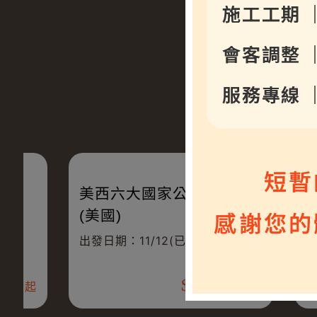
公
美西六大國家公園11+1日
(美國)
、
出發日期：11/12(已成團)、12/03
出
000
238,000
起
起