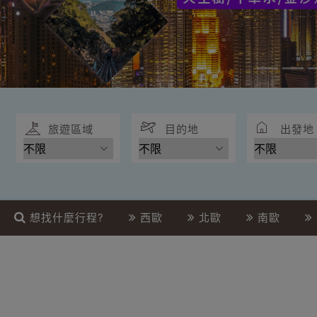
旅遊區域
目的地
出發地
想找什麼行程?
西歐
北歐
南歐