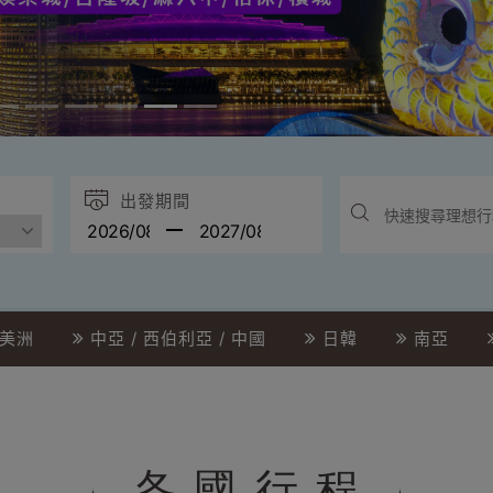
出發期間
美洲
中亞 / 西伯利亞 / 中國
日韓
南亞