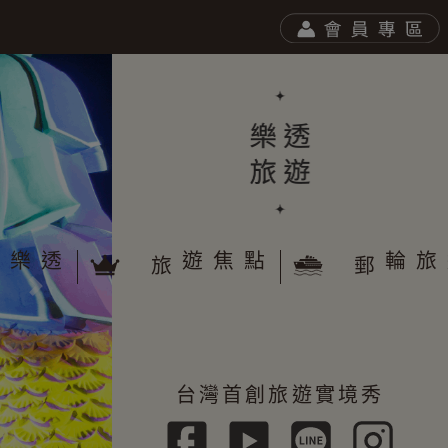
於樂透
遊焦點
旅
郵
往後
台灣首創旅遊實境秀