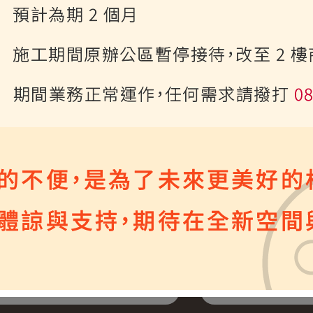
美加東雙國13日 尼加拉瀑
新馬8日 吉隆
布楓葉之路
甲‧怡保‧檳
樂城
發日期：09/27、10/11(已成團)
出發日期：09/08、
11/20、12/06(已
208,000
起