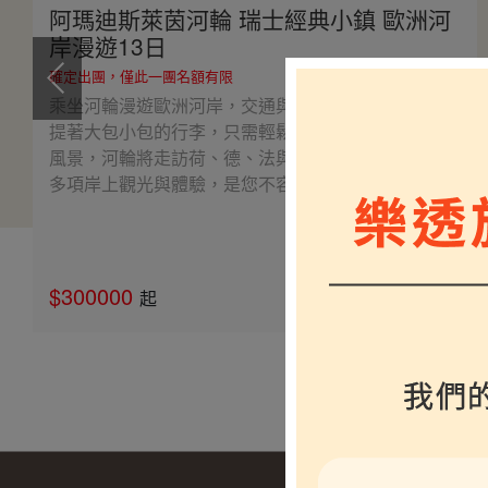
阿瑪迪斯萊茵河輪 瑞士經典小鎮 歐洲河
岸漫遊13日
確定出團，僅此一團名額有限
乘坐河輪漫遊歐洲河岸，交通與住宿完美融合，不必
提著大包小包的行李，只需輕鬆享受船上設施與河岸
風景，河輪將走訪荷、德、法與瑞士經典小鎮，安排
多項岸上觀光與體驗，是您不容錯過的愜意之旅。
$300000
介紹
起