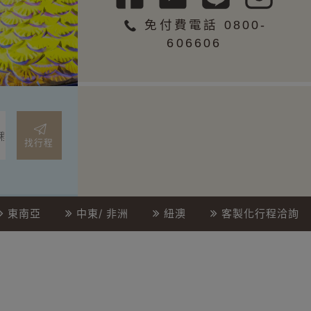
免付費電話 0800-
606606
找行程
東南亞
中東/ 非洲
紐澳
客製化行程洽詢