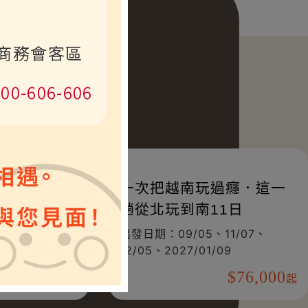
坡‧麻六
一次把越南玩過癮．這一
城‧金沙娛
趟從北玩到南11日
10/21、
出發日期：09/05、11/07、
成團)
12/05、2027/01/09
53,000
76,000
起
起