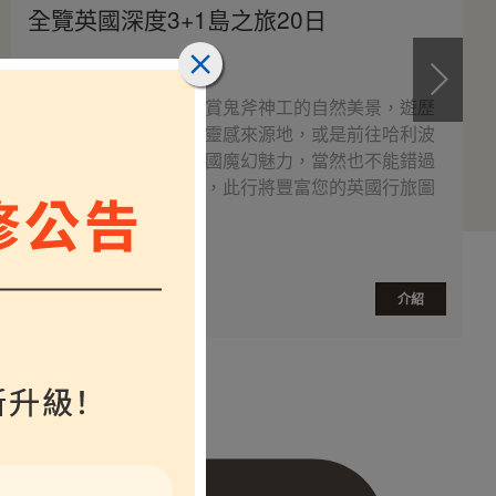
全覽英國深度3+1島之旅20日
深度導覽英愛之最，欣賞鬼斧神工的自然美景，遊歷
知名文學作家的故居與靈感來源地，或是前往哈利波
特的取景地點，體驗英國魔幻魅力，當然也不能錯過
倫敦市區各式知名景點，此行將豐富您的英國行旅圖
鑑。
$
介紹
起