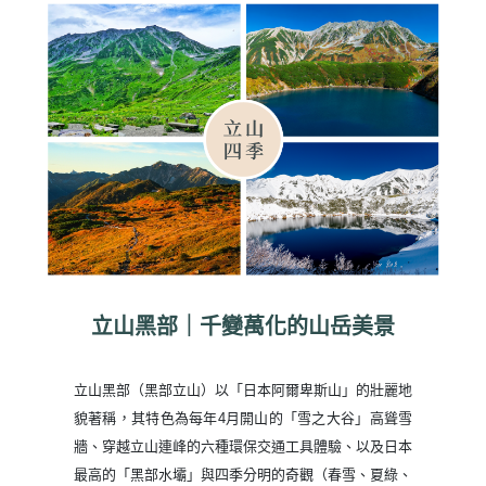
立山黑部｜千變萬化的山岳美景
立山黑部（黑部立山）以「日本阿爾卑斯山」的壯麗地
貌著稱，其特色為每年4月開山的「雪之大谷」高聳雪
牆、穿越立山連峰的六種環保交通工具體驗、以及日本
最高的「黑部水壩」與四季分明的奇觀（春雪、夏綠、