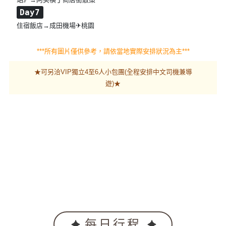
Day7
住宿飯店→成田機場✈桃園
***所有圖片僅供參考，請依當地實際安排狀況為主***
★可另洽VIP獨立4至6人小包團(全程安排中文司機兼導
遊)★
每日行程