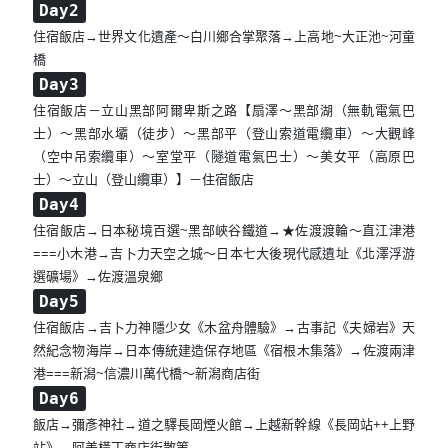
Day2
住宿飯店→世界文化遺產～白川鄉合掌聚落→上高地~大正池~河童
橋
Day3
住宿飯店－立山黑部阿爾卑斯之路【扇澤～黑部湖（無軌電氣巴
士）～黑部水壩（徒步）～黑部平（登山索道電纜車）～大觀峰
（空中吊索纜車）～室堂平（隧道電氣巴士）～美女平（高原巴
士）～立山（登山纜車）】－住宿飯店
Day4
住宿飯店→日本秘境百選~黑部峽谷鐵道→★佐渡渡輪～直江津港
===小木港→吉卜力天空之城～日本七大後現代感遺址《北澤浮游
選礦場》→佐渡溫泉鄉
Day5
住宿飯店→吉卜力神隱少女《木盆舟體驗》→古事記《夫婦岩》天
然紀念物海岸→日本傳統建造保存地區《宿根木集落》→佐渡兩津
港===新潟~信濃川萬代橋～新潟商店街
Day6
飯店→彌彥神社→道之驛長岡煙火館→上越新幹線《長岡站++上野
站》→阿美橫丁商店街散策