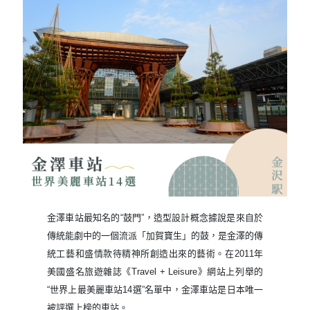
⾦澤⾞站最知名的“⿎⾨”，造型設計概念據說是來⾃於
傳統能劇中的⼀個流派「加賀寶⽣」的⿎，
是⾦澤的傳
統⼯藝和盛情款待精神所創造出來的藝術。
在2011年
美國盛名旅遊雜誌《Travel + Leisure》網站上列舉的
“世界上最美麗⾞站14選”名單中，⾦澤⾞站是⽇本唯⼀
被評選上榜的⾞站。