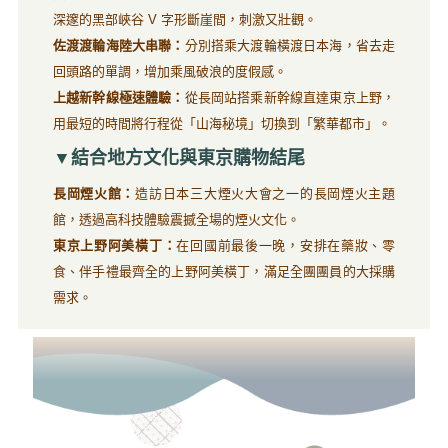
深邃的黑部峽谷 V 字形斷崖間，刺激又壯觀。
佐渡渡輪海陸大串聯：
分別搭乘大渡輪橫渡日本海，省去走
回頭路的單調，增加乘風破浪的度假感。
上越新幹線極速體驗：
從長岡站搭乘新幹線直達東京上野，
用最短的時間將行程從「山海秘境」切換到「繁華都市」。
▼結合地方文化與東京購物結尾
長岡煙火館：
造訪日本三大煙火大會之一的長岡煙火主題
館，透過高科技體驗震撼全場的煙火文化。
東京上野阿美橫丁：
在回國前最後一晚，安排在藥妝、零
食、伴手禮最齊全的上野阿美橫丁，滿足全團團員的大採購
需求。