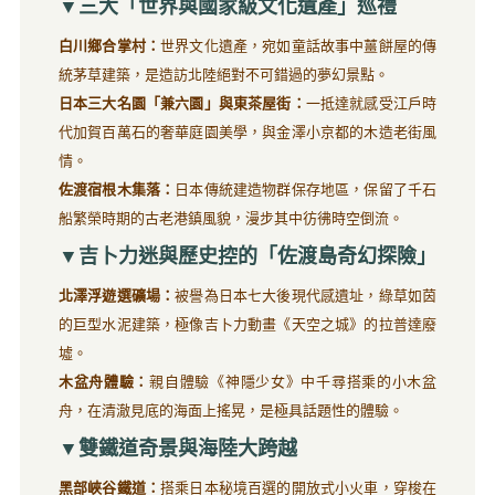
▼三大「世界與國家級文化遺產」巡禮
白川鄉合掌村：
世界文化遺產，宛如童話故事中薑餅屋的傳
統茅草建築，是造訪北陸絕對不可錯過的夢幻景點。
日本三大名園「兼六園」與東茶屋街：
一抵達就感受江戶時
代加賀百萬石的奢華庭園美學，與金澤小京都的木造老街風
情。
佐渡宿根木集落：
日本傳統建造物群保存地區，保留了千石
船繁榮時期的古老港鎮風貌，漫步其中彷彿時空倒流。
▼吉卜力迷與歷史控的「佐渡島奇幻探險」
北澤浮遊選礦場：
被譽為日本七大後現代感遺址，綠草如茵
的巨型水泥建築，極像吉卜力動畫《天空之城》的拉普達廢
墟。
木盆舟體驗：
親自體驗《神隱少女》中千尋搭乘的小木盆
舟，在清澈見底的海面上搖晃，是極具話題性的體驗。
▼雙鐵道奇景與海陸大跨越
黑部峽谷鐵道：
搭乘日本秘境百選的開放式小火車，穿梭在