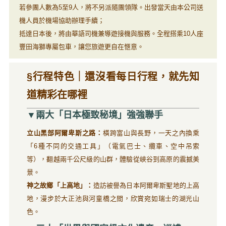
若參團人數為5至9人，將不另派隨團領隊。出發當天由本公司送
機人員於機場協助辦理手續；
抵達日本後，將由華語司機兼導遊接機與服務。全程搭乘10人座
豐田海獅專屬包車，讓您旅遊更自在愜意。
§行程特色｜還沒看每日行程，就先知
道精彩在哪裡
▼兩大「日本極致秘境」強強聯手
立山黑部阿爾卑斯之路：
橫跨富山與長野，一天之內換乘
「6種不同的交通工具」（電氣巴士、纜車、空中吊索
等），翻越兩千公尺級的山群，體驗從峽谷到高原的震撼美
景。
神之故鄉「上高地」：
造訪被譽為日本阿爾卑斯聖地的上高
地，漫步於大正池與河童橋之間，欣賞宛如瑞士的湖光山
色。