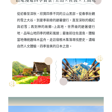
從初春至深秋，欣賞四季不同的立山黑部。從春季壯觀
的雪之大谷，到夏季新綠的避暑健行，直至深秋的楓紅
與初雪；再到神的故鄉–上高地，世界級的避暑健行
地，品味山地四季的精彩風貌；最後前往佐渡島，體驗
當地傳統趣味木盆舟，走訪宿根木集落尋找歷史，濃縮
自然人文體驗，四季皆美的日本之旅。