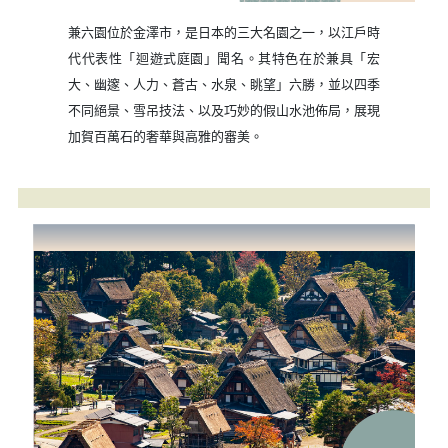
兼六園位於金澤市，是日本的三大名園之一，以江戶時
代代表性「迴遊式庭園」聞名。其特色在於兼具「宏
大、幽邃、人力、蒼古、水泉、眺望」六勝，並以四季
不同絕景、雪吊技法、以及巧妙的假山水池佈局，展現
加賀百萬石的奢華與高雅的審美。