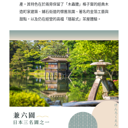
產。其特色在於兩旁保留了「木蟲籠」格子窗的經典木
造町家建築、鋪石街道的懷舊氛圍、著名的金箔工藝與
甜點，以及仍在經營的高檔「隱蔽式」茶屋體驗。