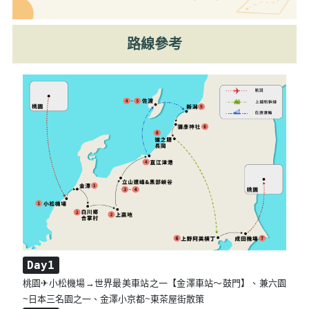
路線參考
Day1
桃園✈小松機場→世界最美⾞站之⼀【⾦澤⾞站～⿎⾨】、兼六園
~日本三名園之一、金澤小京都~東茶屋街散策