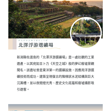
新潟縣佐渡島的「北澤浮游選礦場」是一處壯觀的工業
遺產，以其宛如吉卜力《天空之城》般的夢幻廢墟景觀
聞名。該遺址曾是東洋第一的選礦設施，因應用浮游選
礦技術而成功，建築呈現復古的階梯狀水泥結構與巨大
沉澱槽，並以夜間燈光秀、歷史文化底蘊和廢墟攝影吸
引遊客。