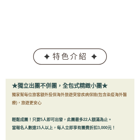
特色介紹
★獨立出團不併團，全包式精緻小團★
獨家幫每位旅客額外投保海外旅遊突發疾病保險(包含染疫海外醫
療)，旅遊更安心
輕鬆成團！只要5人即可出發，此團最多22人額滿為止。
當報名人數達15人以上，每人立即享有團費折扣3,000元！