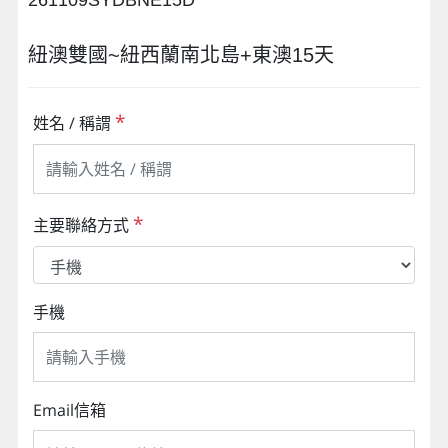
261109SYDBNE15D
紐澳雙國~紐西蘭南北島+東澳15天
*
姓名 / 稱謂
*
主要聯絡方式
手機
Email信箱