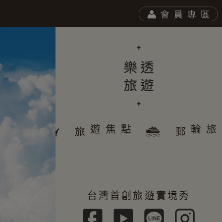
於樂透
遊焦點
旅
郵
往後
台灣首創旅遊實境秀