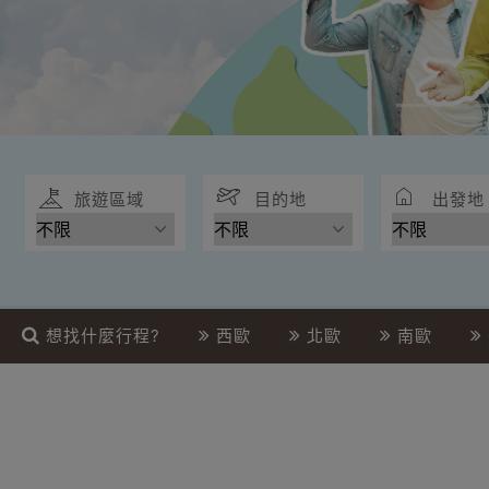
旅遊區域
目的地
出發地
想找什麼行程?
西歐
北歐
南歐