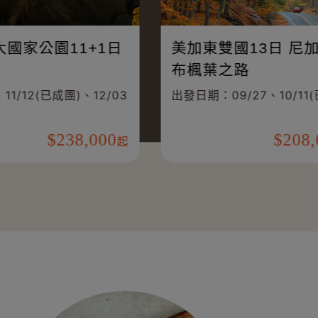
公
美西六大國家公園11+1日
(美國)
、
出發日期：11/12(已成團)、12/03
出
000
238,000
起
起