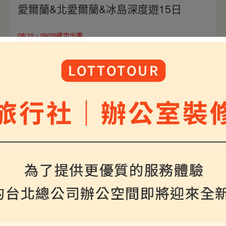
愛爾蘭&北愛爾蘭&冰島深度遊15日
08/10、09/09確定出團
將帶您一次探索西歐與北歐風采，經典冰島金環之
旅，欣賞兩大絕美知名瀑布與藍色溫泉湖；走訪愛爾
蘭知名莫赫斷崖與巨人堤道，欣賞遼闊海景，最後於
倫敦展開經典市區觀光之旅，雙國深度遊15日，濃縮
冰愛獨特魅力。
$298000
介紹
起