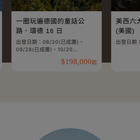
.瑞士.德國.法國
一圈玩遍德國的童話
小鎮10日
路．環德 16 日
0/29、11/26、
出發日期：08/20(已成團)
07
09/28(已成團)、10/20...
160,000
198,
起