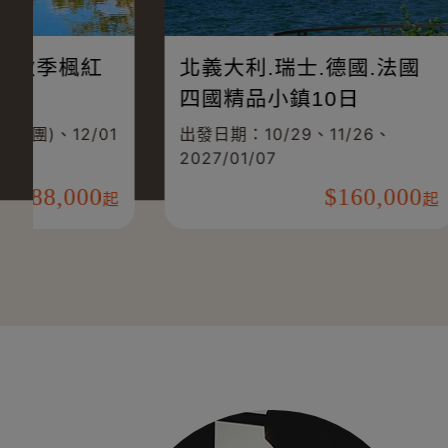
走進關西秘境．秋季楓紅
北義大利
與海之京都7日
四國精品
出發日期：11/24(已成團)、12/01
出發日期：1
2027/01/
88,000
起