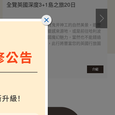
全覽英國深度3+1島之旅20日
深度導覽英愛之最，欣賞鬼斧神工的自然美景，遊歷
知名文學作家的故居與靈感來源地，或是前往哈利波
特的取景地點，體驗英國魔幻魅力，當然也不能錯過
倫敦市區各式知名景點，此行將豐富您的英國行旅圖
鑑。
$
介紹
起