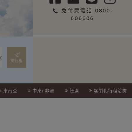
免付費電話 0800-
606606
找行程
東南亞
中東/ 非洲
紐澳
客製化行程洽詢