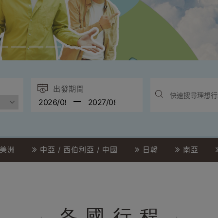
出發期間
美洲
中亞 / 西伯利亞 / 中國
日韓
南亞