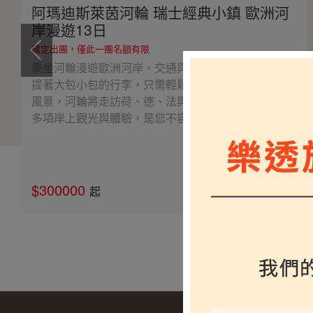
阿瑪迪斯萊茵河輪 瑞士經典小鎮 歐洲河
岸漫遊13日
確定出團，僅此一團名額有限
乘坐河輪漫遊歐洲河岸，交通與住宿完美融合，不必
提著大包小包的行李，只需輕鬆享受船上設施與河岸
風景，河輪將走訪荷、德、法與瑞士經典小鎮，安排
多項岸上觀光與體驗，是您不容錯過的愜意之旅。
$300000
介紹
起