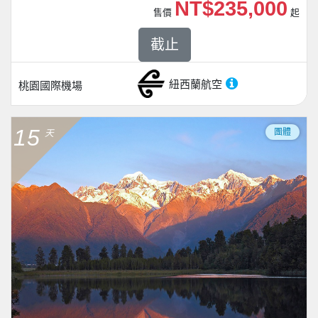
NT$235,000
售價
起
截止
紐西蘭航空
桃園國際機場
15
團體
天