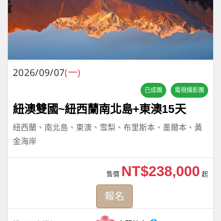
2026/09/07
(一)
已成團
電視攝影團
紐澳雙國~紐西蘭南北島+東澳15天
紐西蘭、南北島、東澳、雪梨、布里斯本、墨爾本、黃
金海岸
NT$238,000
售價
起
報名