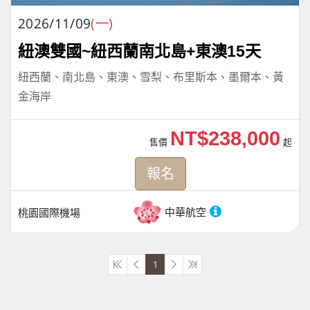
2026/11/09
(一)
紐澳雙國~紐西蘭南北島+東澳15天
紐西蘭、南北島、東澳、雪梨、布里斯本、墨爾本、黃
金海岸
NT$238,000
售價
起
報名
中華航空
桃園國際機場
1