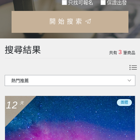
只找可報名
保證出發
開始搜索
搜尋結果
3
共有
筆商品
12
團體
天