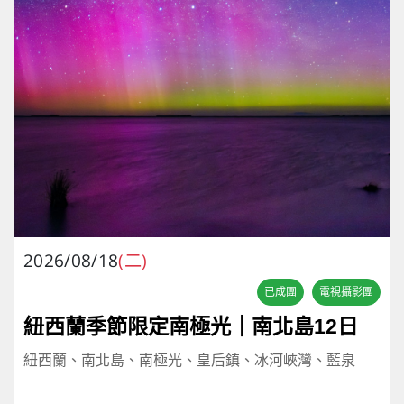
2026/08/18
(二)
已成團
電視攝影團
紐西蘭季節限定南極光｜南北島12日
紐西蘭、南北島、南極光、皇后鎮、冰河峽灣、藍泉