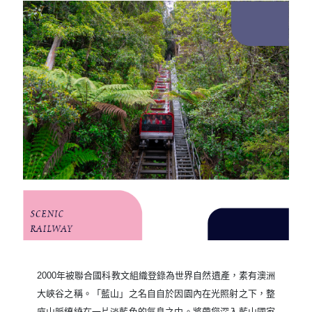
2000年被聯合國科教文組織登錄為世界自然遺產，素有澳洲
大峽谷之稱。「藍山」之名自自於因園內在光照射之下，整
座山脈繚繞在一片淡藍色的氣息之中。將帶您深入藍山國家