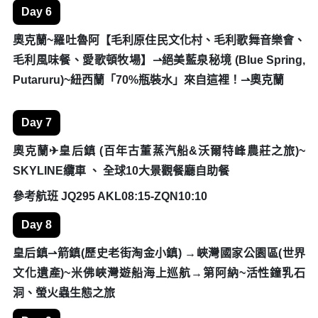
王廣場&南岸公園)
Day 4
布里斯本✈奥克蘭~天空之塔Sky Tower~南半球最高建築
參考航班 JQ153 BNE11:00-AKL16:10
Day 5
奥克蘭【市區觀光】⇀瑪塔瑪塔哈比村~羅吐魯阿
Day 6
奧克蘭~羅吐魯阿【毛利原住民文化村、毛利歌舞音樂會、
毛利風味餐、愛歌頓牧場】⇀絕美藍泉秘境 (Blue Spring,
Putaruru)~紐西蘭「70%瓶裝水」來自這裡！⇀奧克蘭
Day 7