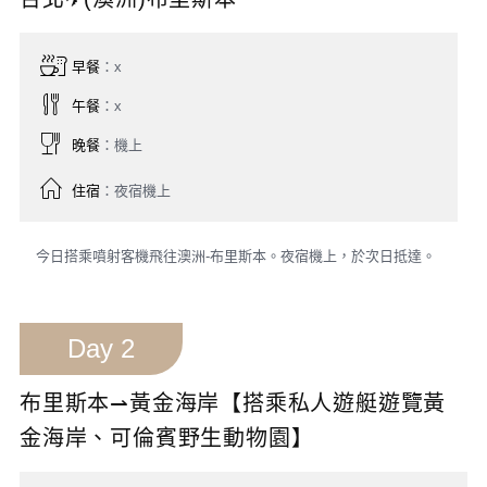
第1天
第2天
第3天
第4天
第5天
Day 1
台北✈(澳洲)布里斯本
早餐
：x
午餐
：x
晚餐
：機上
住宿
：夜宿機上