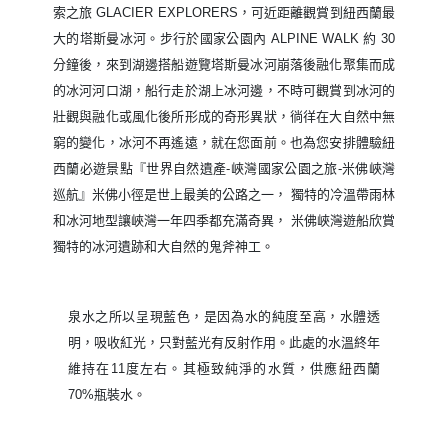
由國家公園專業導遊帶領下展開約需 2.5 小時的驚奇冰川探
索之旅 GLACIER EXPLORERS，可近距離觀賞到紐西蘭最
大的塔斯曼冰河。步行於國家公園內 ALPINE WALK 約 30
分鐘後，來到湖邊搭船遊覽塔斯曼冰河崩落後融化聚集而成
的冰河河口湖，船行走於湖上冰河邊，不時可觀賞到冰河的
壯觀與融化或風化後所形成的奇形異狀，徜徉在大自然中無
窮的變化，冰河不再遙遠，就在您面前。也為您安排體驗紐
西蘭必遊景點『世界自然遺產-峽灣國家公園之旅-米佛峽灣
巡航』米佛小徑是世上最美的公路之一， 獨特的冷溫帶雨林