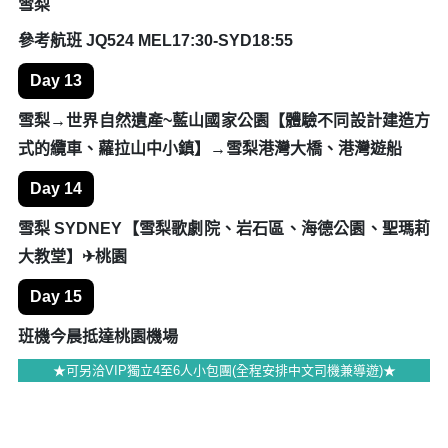
Day 11
基督城✈墨爾本【花園城市觀光巡禮】→菲律浦島【神仙
小企鵝歸巢】
參考航班 JQ172 08:20CHC-10:05MEL
Day 12
菲律浦島→丹頓農山區【蒸氣火車森林之旅】→墨爾本✈
雪梨
參考航班 JQ524 MEL17:30-SYD18:55
Day 13
雪梨→世界自然遺產~藍山國家公園【體驗不同設計建造方
式的纜車、蘿拉山中小鎮】→雪梨港灣大橋、港灣遊船
Day 14