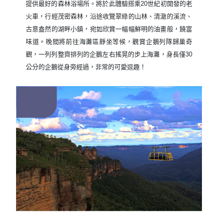
提供最好的森林浴場所。將於此體驗搭乘20世紀初開發的老
火車，行經茂密森林，沿途收覽翠綠的山林、清澈的溪流、
古意盎然的湖畔小鎮，宛如欣賞一幅幅鮮明的油畫般，饒富
味道。晚間將前往海灘區靜坐等候，觀賞企鵝列隊歸巢奇
觀，一列列整齊排列的企鵝左右搖晃的步上海灘，身長僅30
公分的企鵝從身旁經過，非常的可愛逗趣！