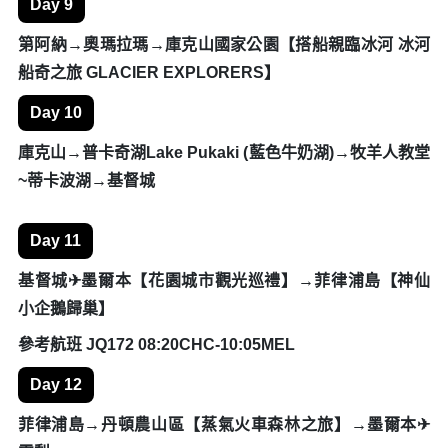
奧克蘭✈皇后鎮 (百年古董蒸汽船&沃爾特峰農莊之旅)~
SKYLINE纜車 、 全球10大景觀餐廳自助餐
參考航班 JQ295 AKL08:15-ZQN10:10
Day 8
皇后鎮⇀箭鎮(歷史老街淘金小鎮) →峽灣國家公園區(世界
文化遺產)~米佛峽灣遊船海上巡航→第阿納~活性鐘乳石
洞、螢火蟲生態之旅
Day 9
第阿納→奧瑪拉瑪→庫克山國家公園【搭船親臨冰河 冰河
船奇之旅 GLACIER EXPLORERS】
Day 10
庫克山→普卡奇湖Lake Pukaki (藍色牛奶湖)→牧羊人教堂
~蒂卡波湖→基督城