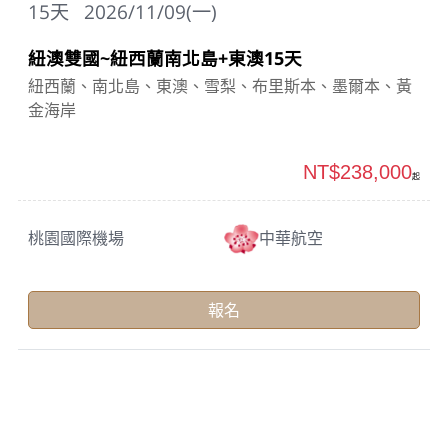
15
天
2026/11/09(一)
紐澳雙國~紐西蘭南北島+東澳15天
紐西蘭、南北島、東澳、雪梨、布里斯本、墨爾本、黃
金海岸
NT$238,000
起
桃園國際機場
中華航空
報名