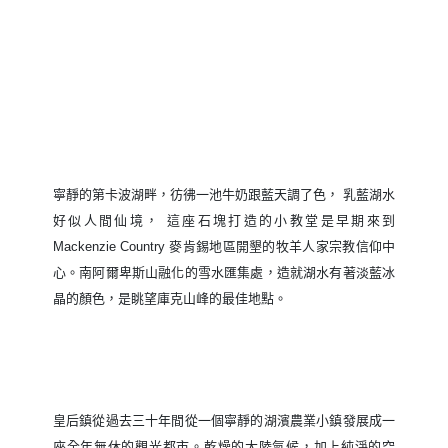
寧靜的第卡波湖畔，彷彿一池牛奶跟藍天調了色， 乳藍湖水
好似人間仙境， 這座石塊打造的小教堂是早期來到
Mackenzie Country 麥肯錫地區開墾的牧羊人家宗教信仰中
心。南阿爾卑斯山融化的雪水匯集處，造就湖水有著淡藍冰
晶的顏色，是眺望庫克山峰的最佳地點。
皇后鎮從過去三十年間從一個寧靜的湖濱農業小鎮發展成一
座全年無休的觀光都市。乾燥的大陸氣候，加上純淨的空