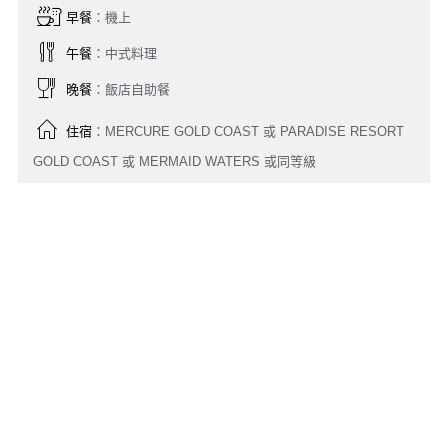
今日搭乘噴射客機飛往澳洲-布里斯本。夜宿機上，於次日抵達。
Day 2
布里斯本⇀黃金海岸【搭乘私人遊艇遊覽黃
金海岸、可倫賓野生動物園】
早餐
：機上
午餐
：中式料理
晚餐
：飯店自助餐
住宿
：MERCURE GOLD COAST 或 PARADISE RESORT
GOLD COAST 或 MERMAID WATERS 或同等級