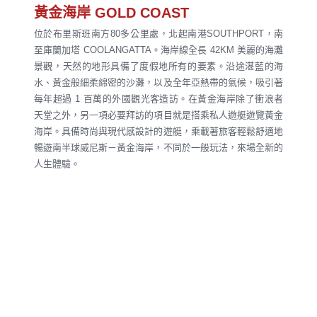
黃金海岸 GOLD COAST
位於布里斯班南方80多公里處，北起南港SOUTHPORT，南
至庫蘭加塔 COOLANGATTA。海岸線全長 42KM 美麗的海灘
景觀，天然的地形具備了度假地所有的要素。沿途湛藍的海
水、黃金般細柔綿密的沙灘，以及全年亞熱帶的氣候，吸引著
每年超過 1 百萬的外國觀光客造訪。在黃金海岸除了衝浪者
天堂之外，另一項必要拜訪的項目就是搭乘私人遊艇遊覽黃金
海岸。具備時尚與現代感設計的遊艇，乘載著旅客輕鬆舒適地