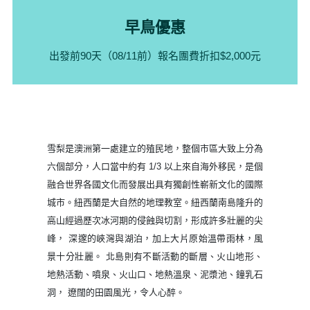
早鳥優惠
出發前90
天（08/11前）報名團費折扣$2,000元
雪梨是澳洲第一處建立的殖民地，整個市區大致上分為
六個部分，人口當中約有 1/3 以上來自海外移民，是個
融合世界各國文化而發展出具有獨創性嶄新文化的國際
城市。紐西蘭是大自然的地理教室。紐西蘭南島隆升的
高山經過歷次冰河期的侵蝕與切割，形成許多壯麗的尖
峰， 深邃的峽灣與湖泊，加上大片原始溫帶雨林，風
景十分壯麗。 北島則有不斷活動的斷層、火山地形、
地熱活動、噴泉、火山口、地熱溫泉、泥漿池、鐘乳石
洞， 遼闊的田園風光，令人心醉。