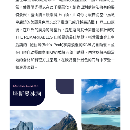
氣，使得陽光得以在此千變萬化，創造出別處無法擁有的獨
特景觀。登山纜車緩緩爬上山頂，此時你可親自從空中鳥瞰
皇后鎮的美麗景色而忘記了纜車已越升越高恐懼！ 登上山頂
後，在戶外的廣角的眺望台，是您遠眺瓦卡第普湖和壯觀的
THE REMARKABLES 山美景的最佳地點。搭乘纜車登上皇
后鎮的─鮑伯峰(Bob's Peak)享用浪漫的KIWI式自助餐。並
在山頂自助餐廳享用KIWI式紐西蘭自助餐，內容以紐西蘭當
地的食材和料理方式呈現，在欣賞窗外景色的同時中享受一
頓浪漫晚餐。