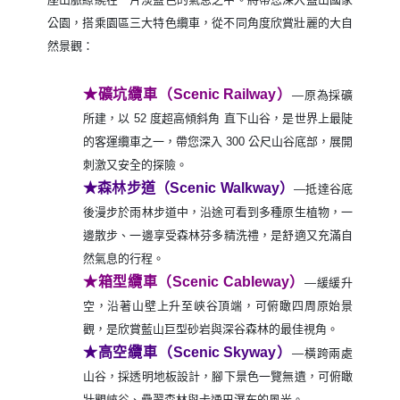
公園，搭乘園區三大特色纜車，從不同角度欣賞壯麗的大自
然景觀：
★礦坑纜車（Scenic Railway）
―原為採礦
所建，以 52 度超高傾斜角 直下山谷，是世界上最陡
的客運纜車之一，帶您深入 300 公尺山谷底部，展開
刺激又安全的探險。
★森林步道（Scenic Walkway）
―抵達谷底
後漫步於雨林步道中，沿途可看到多種原生植物，一
邊散步、一邊享受森林芬多精洗禮，是舒適又充滿自
然氣息的行程。
★箱型纜車（Scenic Cableway）
―緩緩升
空，沿著山壁上升至峽谷頂端，可俯瞰四周原始景
觀，是欣賞藍山巨型砂岩與深谷森林的最佳視角。
★高空纜車（Scenic Skyway）
―橫跨兩處
山谷，採透明地板設計，腳下景色一覽無遺，可俯瞰
壯觀峽谷、疊翠森林與卡通巴瀑布的風光。