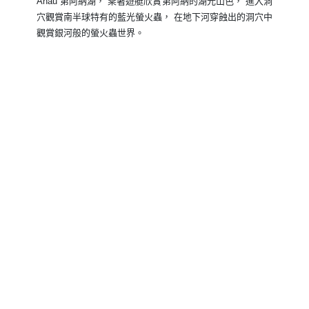
Anau 第阿納湖， 乘著遊艇欣賞第阿納的湖光山色， 進入洞
穴觀賞南半球特有的藍光螢火蟲， 在地下河穿蝕出的洞穴中
觀賞銀河般的螢火蟲世界。