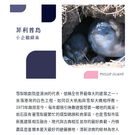
雪梨歌劇院是澳洲的代表，號稱全世界最偉大的建築之一。
坐落港灣的白色工程，如同巨大帆船與雪梨大橋相呼應。
1973年啟用至今，每年都吸引無數遊客想要一睹他的風采。
岩石區有著雪梨最繁忙的環型碼頭和商業區，也是雪梨市區
新舊建築相互融合，現代與古典相互並存的最好典範。
丹頓
農區是墨爾本夏天最好的避暑勝地，清新涼爽的綠林為世人