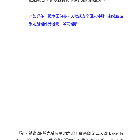
※如遇任一纜車因保養、天候或安全因素停駛，將依園區
規定辦理部分退費，敬請理解。
『第阿納遊湖-藍光螢火蟲洞之旅』紐西蘭第二大湖 Lake Te