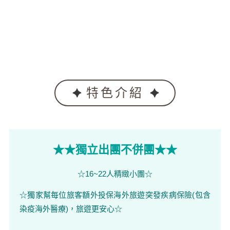
特色介紹
★★獨立出團不併團★★
☆16~22人精緻小團☆
☆獨家幫每位旅客額外投保海外旅遊突發疾病保險(包含
染疫海外醫療)，旅遊更安心☆