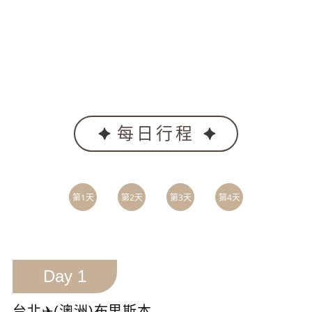
雪梨 SYDNEY【雪梨歌劇院、岩石區、海德公園、聖瑪莉
大教堂】✈桃園
Day 15
班機今晨抵達桃園機場
★可另洽VIP獨立4至6人小包團(全程安排中文司機兼導遊)★
每日行程