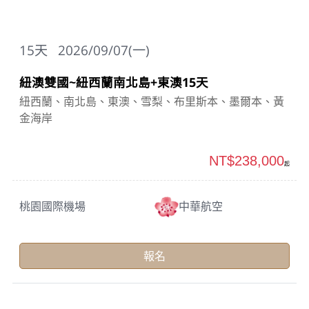
15
天
2026/09/07(一)
紐澳雙國~紐西蘭南北島+東澳15天
紐西蘭、南北島、東澳、雪梨、布里斯本、墨爾本、黃
金海岸
NT$238,000
起
桃園國際機場
中華航空
報名