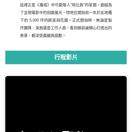
和冰河地型讓峽灣一年四季都充滿奇異， 米佛峽灣遊船欣賞
獨特的冰河遺跡和大自然的鬼斧神工。
泉水之所以呈現藍色，是因為水的純度至高，水體透
明，吸收紅光，只對藍光有反射作用。此處的水溫終年
維持在11度左右。其極致純淨的水質，供應紐西蘭
70%瓶裝水。
這裡正是《魔戒》中可愛矮人"哈比族"的家園。劇組為
了呈現電影中的田園風光，特地在開拍前一年於此地種
下約 5,000 坪的蔬菜與花園。正式開拍時，無論是製
作團隊、演員還是工作人員，看到眼前被精心打造出的
美景，都深受震撼與感動。
行程影片