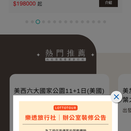
$198000
介紹
起
美西六大國家公園11+1日(美國)
美加東
葉之路
出發日期：11/12(已成團)、12/03
出發日期：