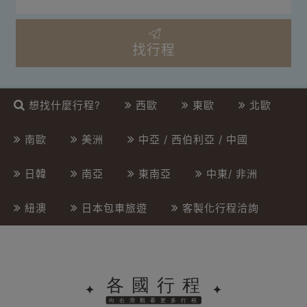
找行程
想找什麼行程?
西歐
東歐
北歐
南歐
美洲
中亞 / 西伯利亞 / 中國
日韓
南亞
東南亞
中東/ 非洲
紐澳
日本包車旅遊
客製化行程洽詢