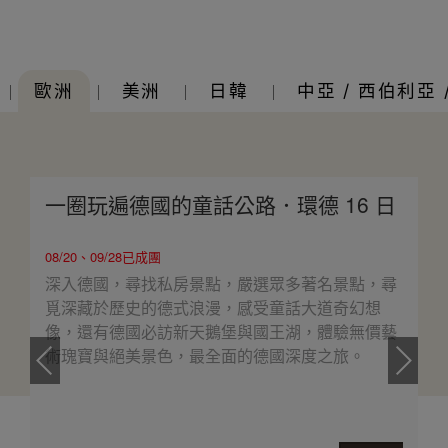
歐洲
美洲
日韓
中亞 / 西伯利亞 
一圈玩遍德國的童話公路．環德 16 日
08/20、09/28已成團
深入德國，尋找私房景點，嚴選眾多著名景點，尋
覓深藏於歷史的德式浪漫，感受童話大道奇幻想
像，還有德國必訪新天鵝堡與國王湖，體驗無價藝
術瑰寶與絕美景色，最全面的德國深度之旅。