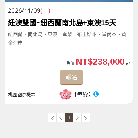
2026/11/09
(一)
紐澳雙國~紐西蘭南北島+東澳15天
紐西蘭、南北島、東澳、雪梨、布里斯本、墨爾本、黃
金海岸
NT$238,000
售價
起
報名
中華航空
桃園國際機場
1