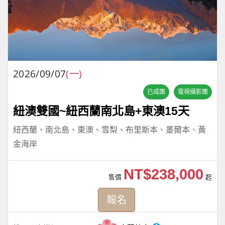
2026/09/07
(一)
已成團
電視攝影團
紐澳雙國~紐西蘭南北島+東澳15天
紐西蘭、南北島、東澳、雪梨、布里斯本、墨爾本、黃
金海岸
NT$238,000
售價
起
報名