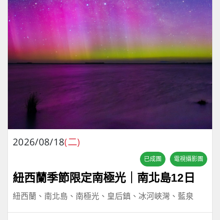
2026/08/18
(二)
已成團
電視攝影團
紐西蘭季節限定南極光｜南北島12日
紐西蘭、南北島、南極光、皇后鎮、冰河峽灣、藍泉