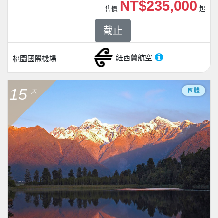
NT$235,000
售價
起
截止
紐西蘭航空
桃園國際機場
15
團體
天