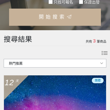
只找可報名
保證出發
開始搜索
搜尋結果
3
共有
筆商品
12
團體
天