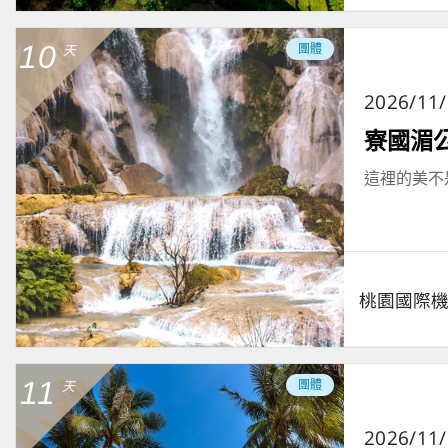
10
團體
天
2026/11
寮國湄
這裡的美不
桃園國際
11
團體
天
2026/11