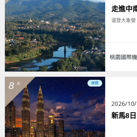
走進中
湄登大象營
桃園國際
8
團體
天
2026/10
新馬8