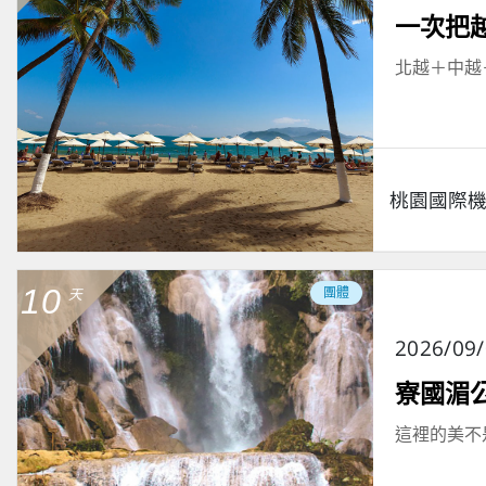
一次把
北越＋中越
桃園國際
10
團體
天
2026/09
寮國湄
這裡的美不