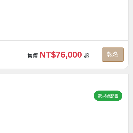
NT$76,000
報名
售價
起
電視攝影團