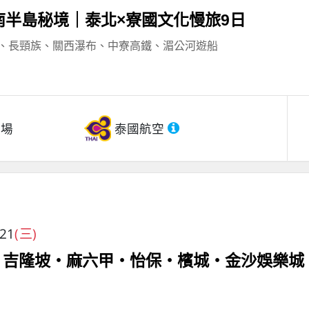
南半島秘境｜泰北×寮國文化慢旅9日
、長頸族、關西瀑布、中寮高鐵、湄公河遊船
機場
泰國航空
/21
(三)
日 吉隆坡‧麻六甲‧怡保‧檳城‧金沙娛樂城