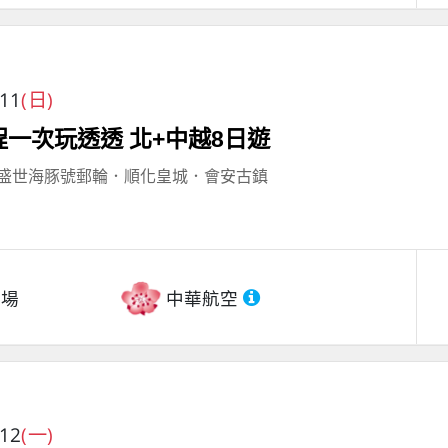
/11
(日)
一次玩透透 北+中越8日遊
盛世海豚號郵輪．順化皇城．會安古鎮
機場
中華航空
/12
(一)