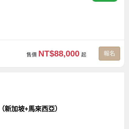
NT$88,000
報名
售價
起
（新加坡+馬來西亞）