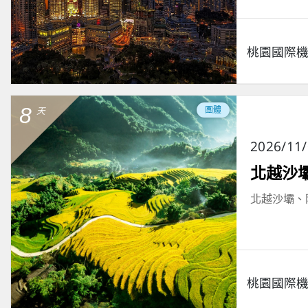
桃園國際
8
團體
天
2026/11
北越沙
北越沙壩、
桃園國際