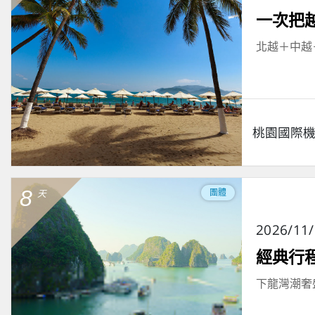
一次把
北越＋中越
桃園國際
8
團體
天
2026/11
經典行程
下龍灣潮奢