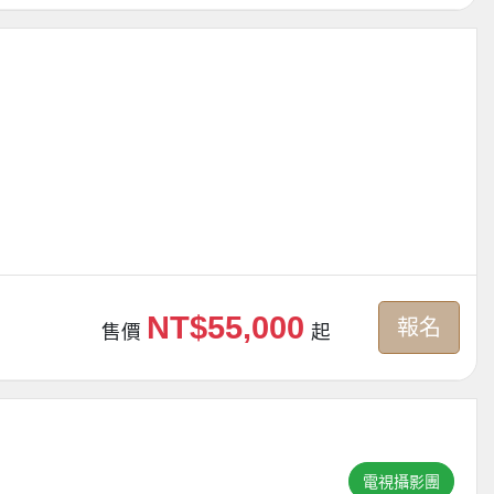
NT$55,000
報名
售價
起
電視攝影團