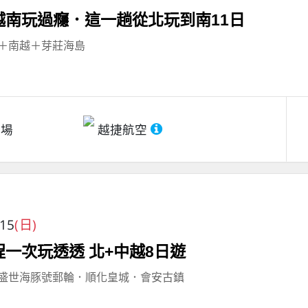
越南玩過癮．這一趟從北玩到南11日
＋南越＋芽莊海島
機場
越捷航空
/15
(日)
一次玩透透 北+中越8日遊
盛世海豚號郵輪．順化皇城．會安古鎮