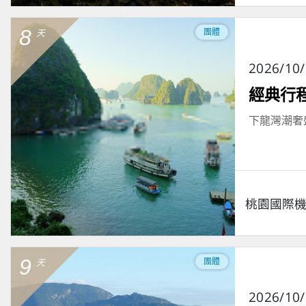
8
團體
天
2026/10
經典行程
下龍灣潮奢
桃園國際
9
團體
天
2026/10