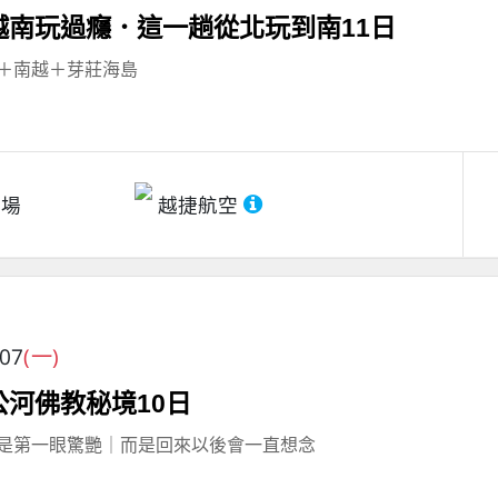
越南玩過癮．這一趟從北玩到南11日
＋南越＋芽莊海島
機場
越捷航空
/07
(一)
公河佛教秘境10日
是第一眼驚艷｜而是回來以後會一直想念