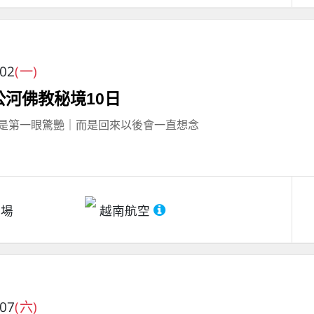
/02
(一)
公河佛教秘境10日
是第一眼驚艷｜而是回來以後會一直想念
機場
越南航空
/07
(六)