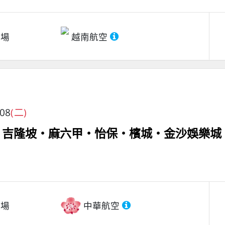
機場
越南航空
/08
(二)
日 吉隆坡‧麻六甲‧怡保‧檳城‧金沙娛樂城
機場
中華航空