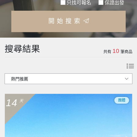
只找可報名
保證出發
開始搜索
搜尋結果
10
共有
筆商品
14
團體
天