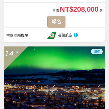
NT$208,000
售價
起
報名
長榮航空
桃園國際機場
14
團體
天