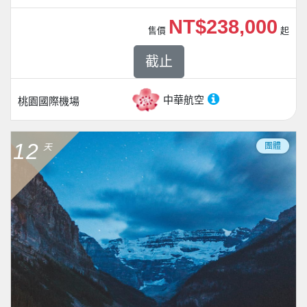
NT$238,000
售價
起
截止
中華航空
桃園國際機場
12
團體
天