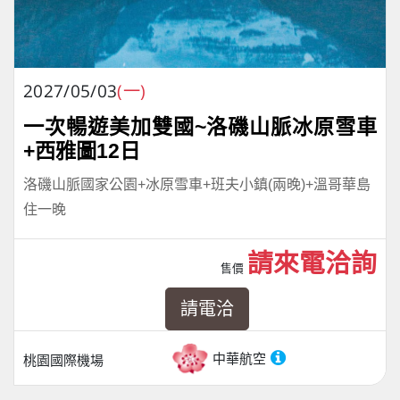
2027/05/03
(一)
一次暢遊美加雙國~洛磯山脈冰原雪車
+西雅圖12日
洛磯山脈國家公園+冰原雪車+班夫小鎮(兩晚)+溫哥華島
住一晚
請來電洽詢
售價
請電洽
中華航空
桃園國際機場