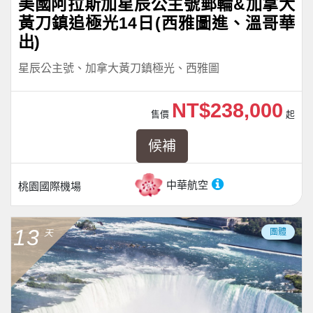
美國阿拉斯加星辰公主號郵輪&加拿大
黃刀鎮追極光14日(西雅圖進、溫哥華
出)
星辰公主號、加拿大黃刀鎮極光、西雅圖
NT$238,000
售價
起
候補
中華航空
桃園國際機場
13
團體
天