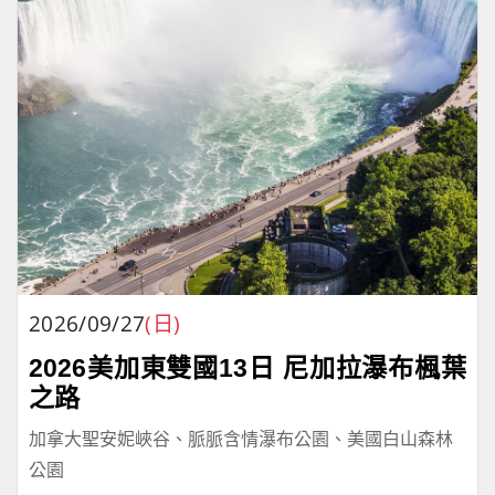
2026/09/27
(日)
2026美加東雙國13日 尼加拉瀑布楓葉
之路
加拿大聖安妮峽谷、脈脈含情瀑布公園、美國白山森林
公園