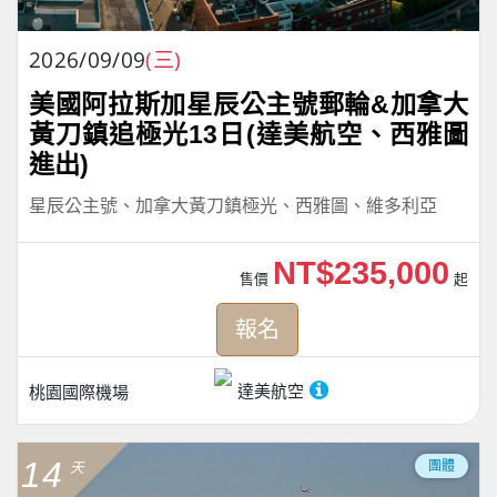
2026/09/09
(三)
美國阿拉斯加星辰公主號郵輪&加拿大
黃刀鎮追極光13日(達美航空、西雅圖
進出)
星辰公主號、加拿大黃刀鎮極光、西雅圖、維多利亞
NT$235,000
售價
起
報名
達美航空
桃園國際機場
14
團體
天