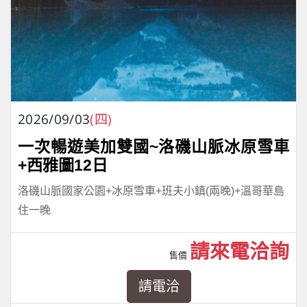
2026/09/03
(四)
一次暢遊美加雙國~洛磯山脈冰原雪車
+西雅圖12日
洛磯山脈國家公園+冰原雪車+班夫小鎮(兩晚)+溫哥華島
住一晚
請來電洽詢
售價
請電洽