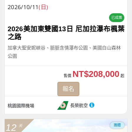
2026/10/11
(日)
已成團
2026美加東雙國13日 尼加拉瀑布楓葉
之路
加拿大聖安妮峽谷、脈脈含情瀑布公園、美國白山森林
公園
NT$208,000
售價
起
報名
長榮航空
桃園國際機場
12
團體
天