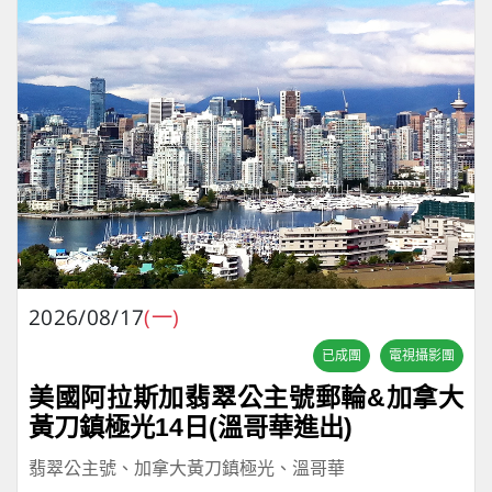
2026/08/17
(一)
已成團
電視攝影團
美國阿拉斯加翡翠公主號郵輪&加拿大
黃刀鎮極光14日(溫哥華進出)
翡翠公主號、加拿大黃刀鎮極光、溫哥華