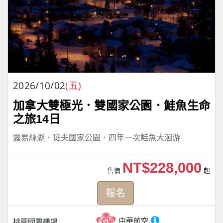
2026/10/02
(五)
加拿大雙極光．雙國家公園．鮭魚生命
之旅14日
露易絲湖．班夫國家公園．四年一次鮭魚大洄游
NT$228,000
售價
起
報名
中華航空
桃園國際機場