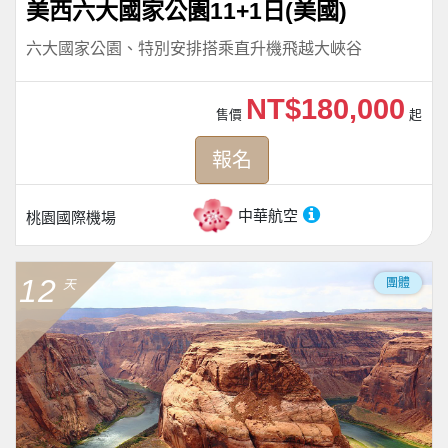
美西六大國家公園11+1日(美國)
六大國家公園、特別安排搭乘直升機飛越大峽谷
NT$180,000
售價
起
報名
中華航空
桃園國際機場
12
團體
天